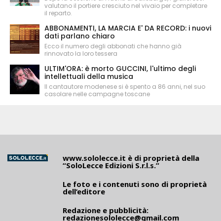
valutano il portiere cresciuto nel vivaio per completare
il reparto.
ABBONAMENTI, LA MARCIA E' DA RECORD: i nuovi
dati parlano chiaro
Ecco il numero degli abbonati che hanno già
rinnovato la loro tessera
ULTIM'ORA: è morto GUCCINI, l'ultimo degli
intellettuali della musica
Il cantautore modenese si è spento a 86 anni, nel suo
casolare nelle campagne toscane
www.sololecce.it
è di proprietà della
“SoloLecce Edizioni S.r.l.s.”
Le foto e i contenuti sono di proprietà
dell’editore
Redazione e pubblicità:
redazionesololecce@gmail.com