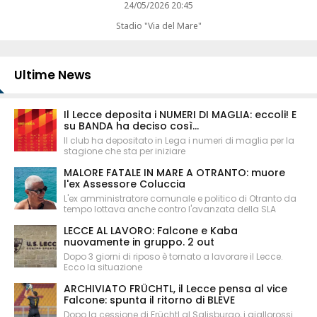
24/05/2026 20:45
Stadio "Via del Mare"
Ultime News
Il Lecce deposita i NUMERI DI MAGLIA: eccoli! E
su BANDA ha deciso così...
Il club ha depositato in Lega i numeri di maglia per la
stagione che sta per iniziare
MALORE FATALE IN MARE A OTRANTO: muore
l'ex Assessore Coluccia
L'ex amministratore comunale e politico di Otranto da
tempo lottava anche contro l'avanzata della SLA
LECCE AL LAVORO: Falcone e Kaba
nuovamente in gruppo. 2 out
Dopo 3 giorni di riposo è tornato a lavorare il Lecce.
Ecco la situazione
ARCHIVIATO FRÜCHTL, il Lecce pensa al vice
Falcone: spunta il ritorno di BLEVE
Dopo la cessione di Früchtl al Salisburgo, i giallorossi