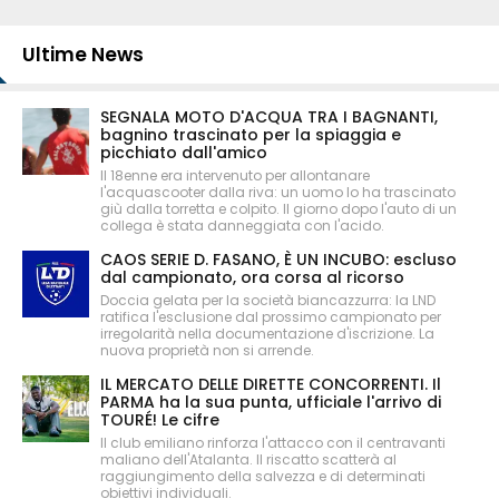
Ultime News
SEGNALA MOTO D'ACQUA TRA I BAGNANTI,
bagnino trascinato per la spiaggia e
picchiato dall'amico
Il 18enne era intervenuto per allontanare
l'acquascooter dalla riva: un uomo lo ha trascinato
giù dalla torretta e colpito. Il giorno dopo l'auto di un
collega è stata danneggiata con l'acido.
CAOS SERIE D. FASANO, È UN INCUBO: escluso
dal campionato, ora corsa al ricorso
Doccia gelata per la società biancazzurra: la LND
ratifica l'esclusione dal prossimo campionato per
irregolarità nella documentazione d'iscrizione. La
nuova proprietà non si arrende.
IL MERCATO DELLE DIRETTE CONCORRENTI. Il
PARMA ha la sua punta, ufficiale l'arrivo di
TOURÉ! Le cifre
Il club emiliano rinforza l'attacco con il centravanti
maliano dell'Atalanta. Il riscatto scatterà al
raggiungimento della salvezza e di determinati
obiettivi individuali.