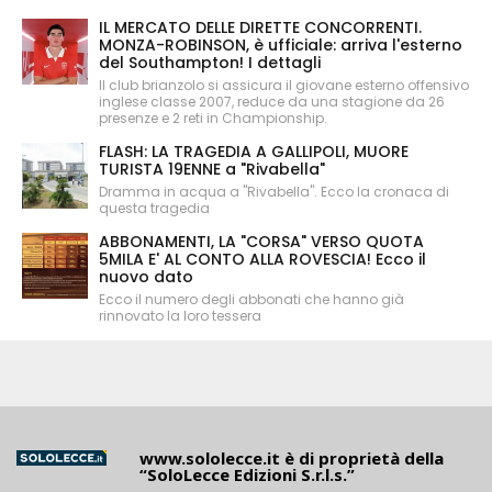
IL MERCATO DELLE DIRETTE CONCORRENTI.
MONZA-ROBINSON, è ufficiale: arriva l'esterno
del Southampton! I dettagli
Il club brianzolo si assicura il giovane esterno offensivo
inglese classe 2007, reduce da una stagione da 26
presenze e 2 reti in Championship.
FLASH: LA TRAGEDIA A GALLIPOLI, MUORE
TURISTA 19ENNE a "Rivabella"
Dramma in acqua a "Rivabella". Ecco la cronaca di
questa tragedia
ABBONAMENTI, LA "CORSA" VERSO QUOTA
5MILA E' AL CONTO ALLA ROVESCIA! Ecco il
nuovo dato
Ecco il numero degli abbonati che hanno già
rinnovato la loro tessera
www.sololecce.it
è di proprietà della
“SoloLecce Edizioni S.r.l.s.”