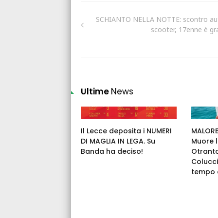
SCHIANTO NELLA NOTTE: scontro au
scooter, 17enne è gr
Ultime
News
Il Lecce deposita i NUMERI
MALORE 
DI MAGLIA IN LEGA. Su
Muore l
Banda ha deciso!
Otrant
Colucci
tempo c