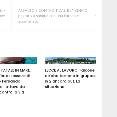
to-
ASSALTO 3 CONTRO 1 DAL BENZINAIO:
ave
pestato a sangue con una katana e
accoltellato
FATALE IN MARE.
LECCE AL LAVORO: Falcone
'ex assessore di
e Kaba tornano in gruppo,
o Fernando
in 2 ancora out. La
a: lottava da
situazione
ontro la Sla