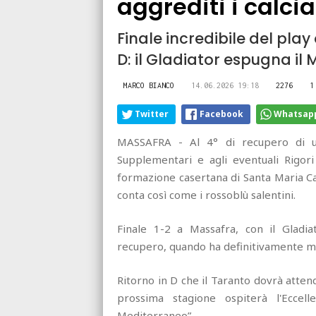
aggrediti i calcia
Finale incredibile del play 
D: il Gladiator espugna il
MARCO BIANCO
14.06.2026 19:18
2276
1
Twitter
Facebook
Whatsap
MASSAFRA - Al 4° di recupero di un
Supplementari e agli eventuali Rigori
formazione casertana di Santa Maria Ca
conta così come i rossoblù salentini.
Finale 1-2 a Massafra, con il Gladia
recupero, quando ha definitivamente mess
Ritorno in D che il Taranto dovrà atte
prossima stagione ospiterà l'Eccel
Mediterraneo”.