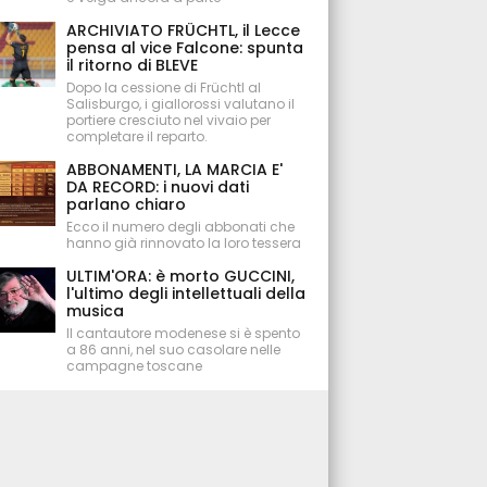
ARCHIVIATO FRÜCHTL, il Lecce
pensa al vice Falcone: spunta
il ritorno di BLEVE
Dopo la cessione di Früchtl al
Salisburgo, i giallorossi valutano il
portiere cresciuto nel vivaio per
completare il reparto.
ABBONAMENTI, LA MARCIA E'
DA RECORD: i nuovi dati
parlano chiaro
Ecco il numero degli abbonati che
hanno già rinnovato la loro tessera
ULTIM'ORA: è morto GUCCINI,
l'ultimo degli intellettuali della
musica
Il cantautore modenese si è spento
a 86 anni, nel suo casolare nelle
campagne toscane