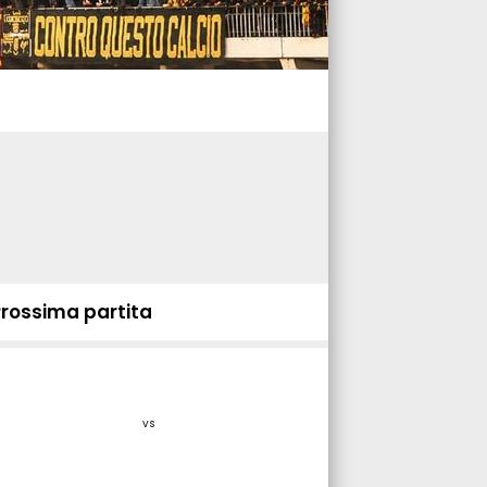
Prossima partita
vs