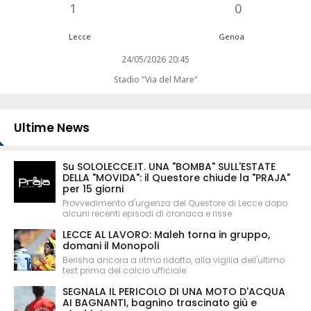
1
0
Lecce
Genoa
24/05/2026 20:45
Stadio "Via del Mare"
Ultime News
Su SOLOLECCE.IT. UNA "BOMBA" SULL'ESTATE
DELLA "MOVIDA": il Questore chiude la "PRAJA"
per 15 giorni
Provvedimento d'urgenza del Questore di Lecce dopo
alcuni recenti episodi di cronaca e risse
LECCE AL LAVORO: Maleh torna in gruppo,
domani il Monopoli
Berisha ancora a ritmo ridotto, alla vigilia dell'ultimo
test prima del calcio ufficiale
SEGNALA IL PERICOLO DI UNA MOTO D'ACQUA
AI BAGNANTI, bagnino trascinato giù e