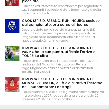
picchiato
Il 18enne era intervenuto prontamente per segnalare a
tutti i bagnanti il pericolo: è stato trascinato giù dalla
torretta e picchiato
CAOS SERIE D. FASANO, È UN INCUBO: escluso
dal campionato, ora corsa al ricorso
Doccia gelata per la società biancazzurra: la LND
ratifica l'esclusione dal prossimo campionato per
irregolarità nella documentazione d'iscrizione. La
nuova proprietà non si arrende.
IL MERCATO DELLE DIRETTE CONCORRENTI. Il
PARMA ha la sua punta, ufficiale l'arrivo di
TOURÉ! Le cifre
Il club emiliano rinforza l'attacco con il centravanti
maliano dell'Atalanta. Il riscatto scatterà al
raggiungimento della salvezza e di determinati
obiettivi individuali.
IL MERCATO DELLE DIRETTE CONCORRENTI.
MONZA-ROBINSON, è ufficiale: arriva l'esterno
del Southampton! I dettagli
Il club brianzolo si assicura il giovane esterno offensivo
inglese classe 2007, reduce da una stagione da 26
presenze e 2 reti in Championship.