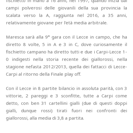
fischietto in mano a 16 anni, nel 1997, quando inizia dai
campi polverosi delle giovanili della sua provincia la
scalata verso la A, raggiunta nel 2016, a 35 anni,
relativamente giovane per l'età media arbitrale.
Maresca sarà alla 9° gara con il Lecce in campo, che ha
diretto 8 volte, 5 in A e 3 in C, dove curiosamente il
fischietto campano ha diretto tutti e due i Carpi-Lecce 1-
0 indigesti nella storia recente dei giallorossi, nella
stagione nefasta 2012/2013, quella dei fattacci di Lecce-
Carpi al ritorno della Finale play off.
Con il Lecce in 8 partite bilancio in assoluta parità, con 3
vittorie, 2 pareggi e 3 sconfitte, tutte a Carpi come
detto, con ben 31 cartellini gialli (due di questi doppi
gialli, dunque rossi) tirati fuori nei confronti dei
giallorossi, alla media di 3,8 a partita.