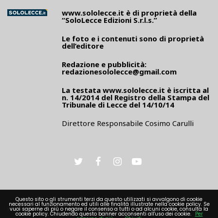
www.sololecce.it
è di proprietà della
“SoloLecce Edizioni S.r.l.s.”
Le foto e i contenuti sono di proprietà
dell’editore
Redazione e pubblicità:
redazionesololecce@gmail.com
La testata
www.sololecce.it
è iscritta al
n. 14/2014 del Registro della Stampa del
Tribunale di Lecce del 14/10/14
Direttore Responsabile Cosimo Carulli
Questo sito o gli strumenti terzi da questo utilizzati si avvalgono di cookie
necessari al funzionamento ed utili alle finalità illustrate nella cookie policy. Se
PRIVACY
vuoi saperne di più o negare il consenso a tutti o ad alcuni cookie, consulta la
cookie policy. Chiudendo questo banner acconsenti all'uso dei cookie.
Per