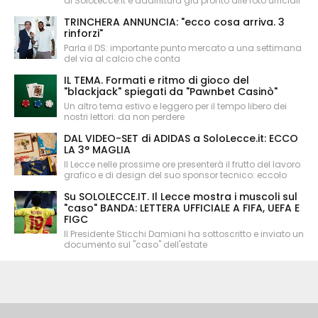
di SoloLecce.it è addirittura già pronto alle foto ufficiali
TRINCHERA ANNUNCIA: "ecco cosa arriva. 3
rinforzi"
Parla il DS: importante punto mercato a una settimana
del via al calcio che conta
IL TEMA. Formati e ritmo di gioco del
"blackjack" spiegati da "Pawnbet Casinò"
Un altro tema estivo e leggero per il tempo libero dei
nostri lettori: da non perdere
DAL VIDEO-SET di ADIDAS a SoloLecce.it: ECCO
LA 3° MAGLIA
Il Lecce nelle prossime ore presenterà il frutto del lavoro
grafico e di design del suo sponsor tecnico: eccolo
Su SOLOLECCE.IT. Il Lecce mostra i muscoli sul
"caso" BANDA: LETTERA UFFICIALE A FIFA, UEFA E
FIGC
Il Presidente Sticchi Damiani ha sottoscritto e inviato un
documento sul "caso" dell'estate