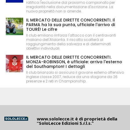
ratifica l'esclusione dal prossimo campionato per
irregolarità nella documentazione d'iscrizione. La
nuova proprietà non si arrende.
IL MERCATO DELLE DIRETTE CONCORRENTI. Il
PARMA ha la sua punta, ufficiale l'arrivo di
TOURÉ! Le cifre
Il club emiliano rinforza l'attacco con il centravanti
maliano dell'Atalanta. Il riscatto scatterà al
raggiungimento della salvezza e di determinati
obiettivi individuali.
IL MERCATO DELLE DIRETTE CONCORRENTI.
MONZA-ROBINSON, è ufficiale: arriva l'esterno
del Southampton! I dettagli
Il club brianzolo si assicura il giovane esterno offensivo
inglese classe 2007, reduce da una stagione da 26
presenze e 2 reti in Championship.
www.sololecce.it
è di proprietà della
“SoloLecce Edizioni S.r.l.s.”