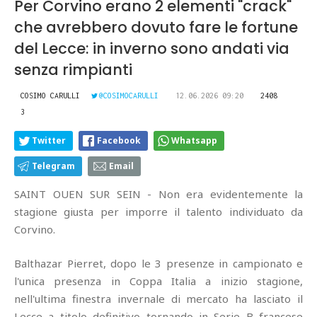
Per Corvino erano 2 elementi "crack"
che avrebbero dovuto fare le fortune
del Lecce: in inverno sono andati via
senza rimpianti
COSIMO CARULLI
@COSIMOCARULLI
12.06.2026 09:20
2408
3
Twitter
Facebook
Whatsapp
Telegram
Email
SAINT OUEN SUR SEIN - Non era evidentemente la
stagione giusta per imporre il talento individuato da
Corvino.
Balthazar Pierret, dopo le 3 presenze in campionato e
l'unica presenza in Coppa Italia a inizio stagione,
nell'ultima finestra invernale di mercato ha lasciato il
Lecce a titolo definitivo tornando in Serie B francese