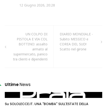
UN COLPO DI
DIARIO MONDIALE -
PISTOLA E VIA COL
Subito MESSICO e
BOTTINO: assalto
COREA DEL SUD!
armato al
Scatto nel girone
supermercato, panico
tra clienti e dipendenti
Ultime
News
Su SOLOLECCE.IT. UNA "BOMBA" SULL'ESTATE DELLA