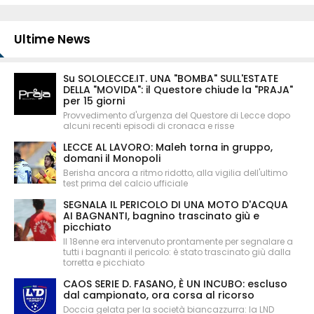
Ultime News
Su SOLOLECCE.IT. UNA "BOMBA" SULL'ESTATE
DELLA "MOVIDA": il Questore chiude la "PRAJA"
per 15 giorni
Provvedimento d'urgenza del Questore di Lecce dopo
alcuni recenti episodi di cronaca e risse
LECCE AL LAVORO: Maleh torna in gruppo,
domani il Monopoli
Berisha ancora a ritmo ridotto, alla vigilia dell'ultimo
test prima del calcio ufficiale
SEGNALA IL PERICOLO DI UNA MOTO D'ACQUA
AI BAGNANTI, bagnino trascinato giù e
picchiato
Il 18enne era intervenuto prontamente per segnalare a
tutti i bagnanti il pericolo: è stato trascinato giù dalla
torretta e picchiato
CAOS SERIE D. FASANO, È UN INCUBO: escluso
dal campionato, ora corsa al ricorso
Doccia gelata per la società biancazzurra: la LND