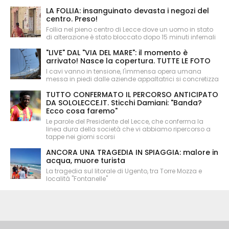
LA FOLLIA: insanguinato devasta i negozi del
centro. Preso!
Follia nel pieno centro di Lecce dove un uomo in stato
di alterazione è stato bloccato dopo 15 minuti infernali
"LIVE" DAL "VIA DEL MARE": il momento è
arrivato! Nasce la copertura. TUTTE LE FOTO
I cavi vanno in tensione, l'immensa opera umana
messa in piedi dalle aziende appaltatrici si concretizza
TUTTO CONFERMATO IL PERCORSO ANTICIPATO
DA SOLOLECCE.IT. Sticchi Damiani: "Banda?
Ecco cosa faremo"
Le parole del Presidente del Lecce, che conferma la
linea dura della società che vi abbiamo ripercorso a
tappe nei giorni scorsi
ANCORA UNA TRAGEDIA IN SPIAGGIA: malore in
acqua, muore turista
La tragedia sul litorale di Ugento, tra Torre Mozza e
località "Fontanelle"