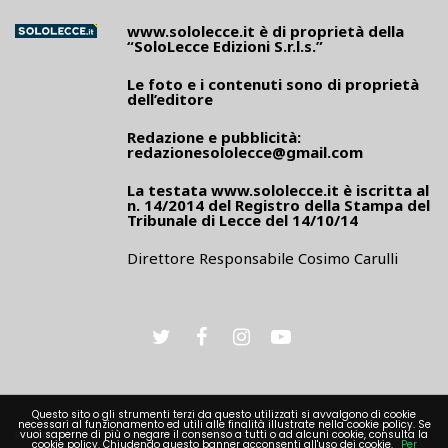
www.sololecce.it
è di proprietà della
“SoloLecce Edizioni S.r.l.s.”
Le foto e i contenuti sono di proprietà
dell’editore
Redazione e pubblicità:
redazionesololecce@gmail.com
La testata
www.sololecce.it
è iscritta al
n. 14/2014 del Registro della Stampa del
Tribunale di Lecce del 14/10/14
Direttore Responsabile Cosimo Carulli
Questo sito o gli strumenti terzi da questo utilizzati si avvalgono di cookie
necessari al funzionamento ed utili alle finalità illustrate nella cookie policy. Se
PRIVACY
vuoi saperne di più o negare il consenso a tutti o ad alcuni cookie, consulta la
cookie policy. Chiudendo questo banner acconsenti all'uso dei cookie.
Per