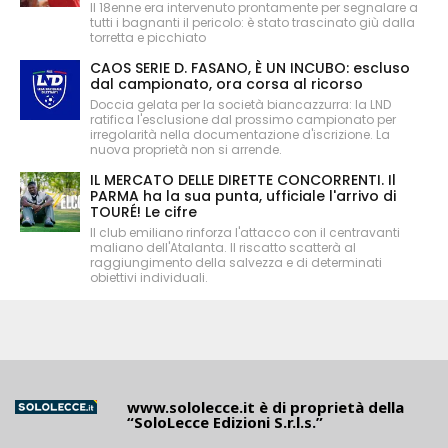
Il 18enne era intervenuto prontamente per segnalare a
tutti i bagnanti il pericolo: è stato trascinato giù dalla
torretta e picchiato
CAOS SERIE D. FASANO, È UN INCUBO: escluso
dal campionato, ora corsa al ricorso
Doccia gelata per la società biancazzurra: la LND
ratifica l'esclusione dal prossimo campionato per
irregolarità nella documentazione d'iscrizione. La
nuova proprietà non si arrende.
IL MERCATO DELLE DIRETTE CONCORRENTI. Il
PARMA ha la sua punta, ufficiale l'arrivo di
TOURÉ! Le cifre
Il club emiliano rinforza l'attacco con il centravanti
maliano dell'Atalanta. Il riscatto scatterà al
raggiungimento della salvezza e di determinati
obiettivi individuali.
www.sololecce.it
è di proprietà della
“SoloLecce Edizioni S.r.l.s.”