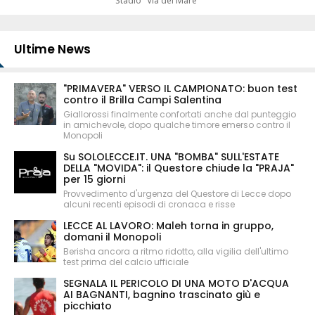
Stadio "Via del Mare"
Ultime News
"PRIMAVERA" VERSO IL CAMPIONATO: buon test
contro il Brilla Campi Salentina
Giallorossi finalmente confortati anche dal punteggio
in amichevole, dopo qualche timore emerso contro il
Monopoli
Su SOLOLECCE.IT. UNA "BOMBA" SULL'ESTATE
DELLA "MOVIDA": il Questore chiude la "PRAJA"
per 15 giorni
Provvedimento d'urgenza del Questore di Lecce dopo
alcuni recenti episodi di cronaca e risse
LECCE AL LAVORO: Maleh torna in gruppo,
domani il Monopoli
Berisha ancora a ritmo ridotto, alla vigilia dell'ultimo
test prima del calcio ufficiale
SEGNALA IL PERICOLO DI UNA MOTO D'ACQUA
AI BAGNANTI, bagnino trascinato giù e
picchiato