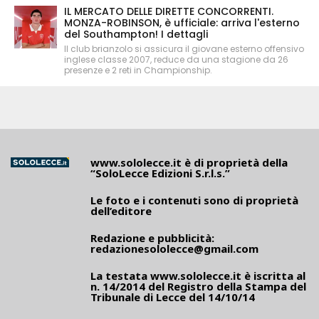
IL MERCATO DELLE DIRETTE CONCORRENTI.
MONZA-ROBINSON, è ufficiale: arriva l'esterno
del Southampton! I dettagli
Il club brianzolo si assicura il giovane esterno offensivo
inglese classe 2007, reduce da una stagione da 26
presenze e 2 reti in Championship.
www.sololecce.it
è di proprietà della
“SoloLecce Edizioni S.r.l.s.”
Le foto e i contenuti sono di proprietà
dell’editore
Redazione e pubblicità:
redazionesololecce@gmail.com
La testata
www.sololecce.it
è iscritta al
n. 14/2014 del Registro della Stampa del
Tribunale di Lecce del 14/10/14