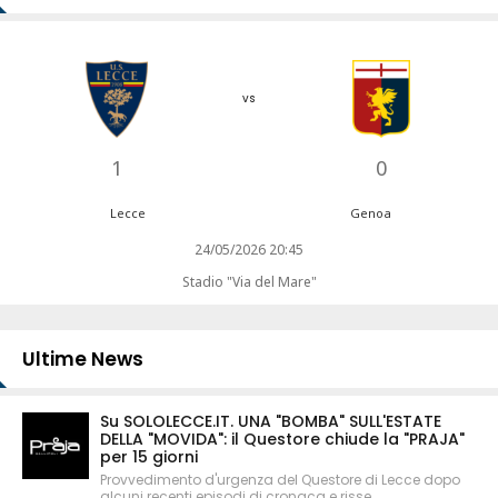
vs
1
0
Lecce
Genoa
24/05/2026 20:45
Stadio "Via del Mare"
Ultime News
Su SOLOLECCE.IT. UNA "BOMBA" SULL'ESTATE
DELLA "MOVIDA": il Questore chiude la "PRAJA"
per 15 giorni
Provvedimento d'urgenza del Questore di Lecce dopo
alcuni recenti episodi di cronaca e risse