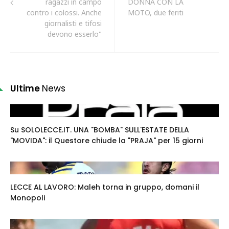
ragazzi in campo
DONNA CON LA
contro i colossi. Anche
MOTO, due feriti
giornalisti e tifosi
devono esserlo"
Ultime
News
Su SOLOLECCE.IT. UNA "BOMBA" SULL'ESTATE DELLA
"MOVIDA": il Questore chiude la "PRAJA" per 15 giorni
LECCE AL LAVORO: Maleh torna in gruppo, domani il
Monopoli