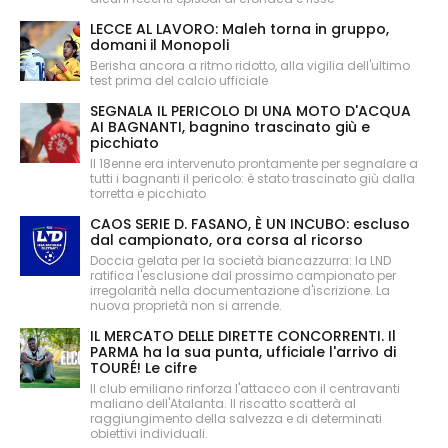
LECCE AL LAVORO: Maleh torna in gruppo,
domani il Monopoli
Berisha ancora a ritmo ridotto, alla vigilia dell'ultimo
test prima del calcio ufficiale
SEGNALA IL PERICOLO DI UNA MOTO D'ACQUA
AI BAGNANTI, bagnino trascinato giù e
picchiato
Il 18enne era intervenuto prontamente per segnalare a
tutti i bagnanti il pericolo: è stato trascinato giù dalla
torretta e picchiato
CAOS SERIE D. FASANO, È UN INCUBO: escluso
dal campionato, ora corsa al ricorso
Doccia gelata per la società biancazzurra: la LND
ratifica l'esclusione dal prossimo campionato per
irregolarità nella documentazione d'iscrizione. La
nuova proprietà non si arrende.
IL MERCATO DELLE DIRETTE CONCORRENTI. Il
PARMA ha la sua punta, ufficiale l'arrivo di
TOURÉ! Le cifre
Il club emiliano rinforza l'attacco con il centravanti
maliano dell'Atalanta. Il riscatto scatterà al
raggiungimento della salvezza e di determinati
obiettivi individuali.