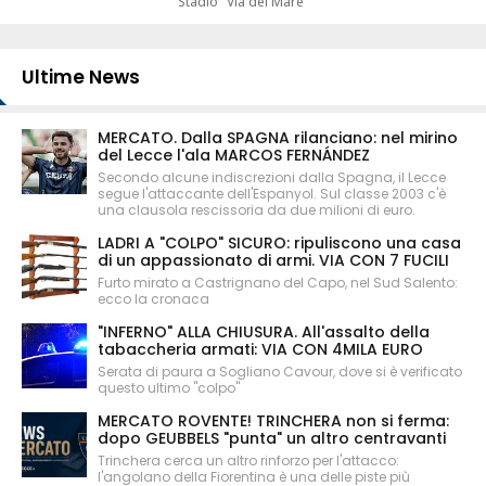
Stadio "Via del Mare"
Ultime News
MERCATO. Dalla SPAGNA rilanciano: nel mirino
del Lecce l'ala MARCOS FERNÁNDEZ
Secondo alcune indiscrezioni dalla Spagna, il Lecce
segue l'attaccante dell'Espanyol. Sul classe 2003 c'è
una clausola rescissoria da due milioni di euro.
LADRI A "COLPO" SICURO: ripuliscono una casa
di un appassionato di armi. VIA CON 7 FUCILI
Furto mirato a Castrignano del Capo, nel Sud Salento:
ecco la cronaca
"INFERNO" ALLA CHIUSURA. All'assalto della
tabaccheria armati: VIA CON 4MILA EURO
Serata di paura a Sogliano Cavour, dove si è verificato
questo ultimo "colpo"
MERCATO ROVENTE! TRINCHERA non si ferma:
dopo GEUBBELS "punta" un altro centravanti
Trinchera cerca un altro rinforzo per l'attacco:
l'angolano della Fiorentina è una delle piste più