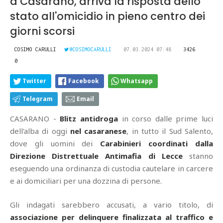
a Casarano, arriva la risposta dello
stato all'omicidio in pieno centro dei
giorni scorsi
COSIMO CARULLI
@COSIMOCARULLI
07.03.2024 07:48
3426
0
Twitter
Facebook
Whatsapp
Telegram
Email
CASARANO -
Blitz antidroga
in corso dalle prime luci
dell'alba di oggi
nel casaranese
, in tutto il Sud Salento,
dove gli uomini dei
Carabinieri coordinati dalla
Direzione Distrettuale Antimafia di Lecce
stanno
eseguendo una ordinanza di custodia cautelare in carcere
e ai domiciliari per una dozzina di persone.
Gli indagati sarebbero accusati, a vario titolo, di
associazione per delinquere finalizzata al traffico e