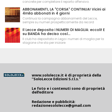
concrete per completare il reparto offensivo.
ABBONAMENTI, LA "CORSA" CONTINUA! Vicini ai
4mila abbonati in 4 giorni
Continua la campagna abbonamenti del Lecce,
sempre su numeri prospetticamente da record
Il Lecce deposita i NUMERI DI MAGLIA: eccoli! E
su BANDA ha deciso così...
Il club ha depositato in Lega i numeri di maglia per la
stagione che sta per iniziare
www.sololecce.it
è di proprietà della
“SoloLecce Edizioni S.r.l.s.”
Le foto e i contenuti sono di proprietà
dell’editore
Redazione e pubblicità:
redazionesololecce@gmail.com