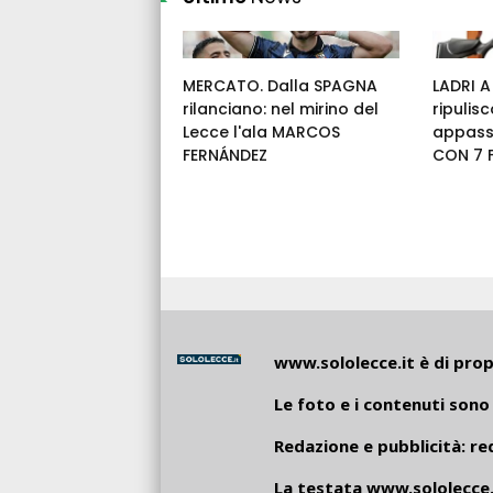
MERCATO. Dalla SPAGNA
LADRI A
rilanciano: nel mirino del
ripulis
Lecce l'ala MARCOS
appassi
FERNÁNDEZ
CON 7 F
www.sololecce.it
è di propr
Le foto e i contenuti sono 
Redazione e pubblicità:
re
La testata
www.sololecce.