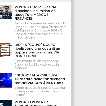
MERCATO. Dalla SPAGNA
rilanciano: nel mirino del
Lecce l'ala MARCOS
FERNÁNDEZ
Secondo alcune indiscrezioni dalla
Spagna, il Lecce segue l'attaccante
dell'Espanyol. Sul classe 2003 c'è
una clausola rescissoria da due
milioni di euro.
LADRI A "COLPO" SICURO:
ripuliscono una casa di un
appassionato di armi. VIA
CON 7 FUCILI
Furto mirato a Castrignano del
Capo, nel Sud Salento: ecco la
cronaca
"INFERNO" ALLA CHIUSURA.
All'assalto della tabaccheria
armati: VIA CON 4MILA EURO
Serata di paura a Sogliano Cavour,
dove si è verificato questo ultimo
"colpo"
MERCATO ROVENTE!
TRINCHERA non si ferma: