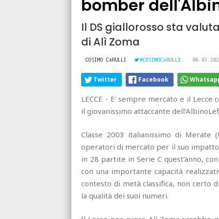
bomber dell'Albi
Il DS giallorosso sta valuta
di Alì Zoma
COSIMO CARULLI
@COSIMOCARULLI
06.03.202
Twitter
Facebook
Whatsap
LECCE - E' sempre mercato e il Lecce 
il giovanissimo attaccante dell'AlbinoL
Classe 2003 italianissimo di Merate (
operatori di mercato per il suo impatto “
in 28 partite in Serie C quest'anno, c
con una importante capacità realizzati
contesto di metà classifica, non certo di
la qualità dei suoi numeri.
Il Lecce per avere Alì Zoma sarebbe pr