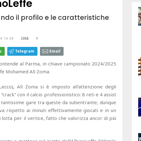
noLeffe
ndo il profilo e le caratteristiche
4 14:59
3358
1
p
Telegram
Email
contende al Parma, in chiave campionato 2024/2025
effe Mohamed Alì Zoma.
Lecco), Alì Zoma si è imposto all'attenzione degli
crack” con il calcio professionistico: 8 reti e 4 assist
on tantissime gare tra queste da subentrante, dunque
va rispetto ai minuti effettivamente giocati e in un
 lotta per il vertice, fatto che valorizza ancor di più
onto a mettere sul piatto dell'AlbinoLeffe 500mila