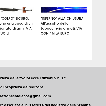
 "COLPO" SICURO:
"INFERNO" ALLA CHIUSURA.
cono una casa di un
All'assalto della
onato di armi. VIA
tabaccheria armati: VIA
UCILI
CON 4MILA EURO
ietà della “SoloLecce Edizioni S.r.l.s.”
di proprietà dell’editore
dazionesololecce@gmail.com
it
è iscritta al n. 14/2014 del Registro della Stampa