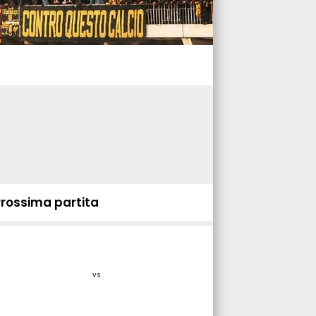
Prossima partita
vs