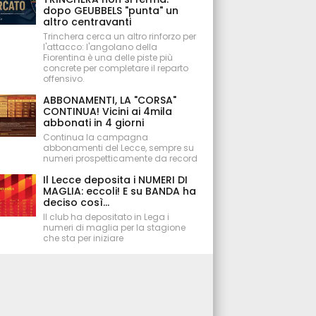
dopo GEUBBELS "punta" un
altro centravanti
Trinchera cerca un altro rinforzo per
l'attacco: l'angolano della
Fiorentina è una delle piste più
concrete per completare il reparto
offensivo.
ABBONAMENTI, LA "CORSA"
CONTINUA! Vicini ai 4mila
abbonati in 4 giorni
Continua la campagna
abbonamenti del Lecce, sempre su
numeri prospetticamente da record
Il Lecce deposita i NUMERI DI
MAGLIA: eccoli! E su BANDA ha
deciso così...
Il club ha depositato in Lega i
numeri di maglia per la stagione
che sta per iniziare