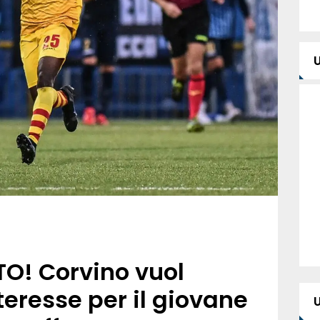
O! Corvino vuol
nteresse per il giovane