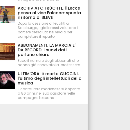
ARCHIVIATO FRÜCHTL, il Lecce
pensa al vice Falcone: spunta
il ritorno di BLEVE
Dopo la cessione di Früchtl al
Salisburgo, i giallorossi valutano il
portiere cresciuto nel vivaio per
completare il reparto.
ABBONAMENTI, LA MARCIA E'
DA RECORD: i nuovi dati
parlano chiaro
Ecco il numero degli abbonati che
hanno già rinnovato la loro tessera
ULTIM'ORA: è morto GUCCINI,
l'ultimo degli intellettuali della
musica
Il cantautore modenese si è spento
a 86 anni, nel suo casolare nelle
campagne toscane