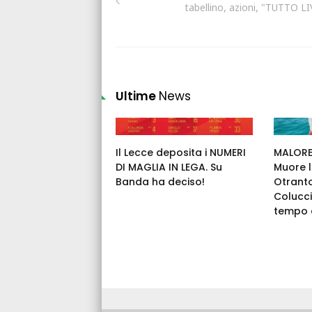
tabellino, azioni, "TUTTO LI
Ultime
News
Il Lecce deposita i NUMERI
MALORE 
DI MAGLIA IN LEGA. Su
Muore l
Banda ha deciso!
Otrant
Colucci
tempo c