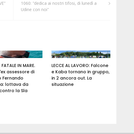
VE"
1060: "dedica ai nostri tifosi, di lunedì a
Udine con noi"
FATALE IN MARE.
LECCE AL LAVORO: Falcone
'ex assessore di
e Kaba tornano in gruppo,
o Fernando
in 2 ancora out. La
a: lottava da
situazione
ontro la Sla