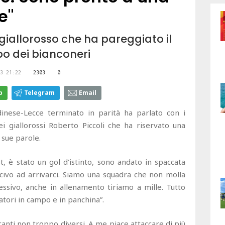
e"
giallorosso che ha pareggiato il
po dei bianconeri
3 21:22
2303
0
p
Telegram
Email
nese-Lecce terminato in parità ha parlato con i
dei giallorossi Roberto Piccoli che ha riservato una
e sue parole.
st, è stato un gol d'istinto, sono andato in spaccata
civo ad arrivarci. Siamo una squadra che non molla
essivo, anche in allenamento tiriamo a mille. Tutto
catori in campo e in panchina”.
canti non troppo diversi. A me piace attaccare di più