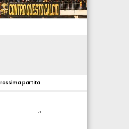
Prossima partita
vs