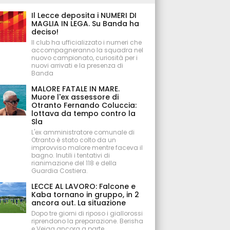
Il Lecce deposita i NUMERI DI
MAGLIA IN LEGA. Su Banda ha
deciso!
Il club ha ufficializzato i numeri che
accompagneranno la squadra nel
nuovo campionato, curiosità per i
nuovi arrivati e la presenza di
Banda
MALORE FATALE IN MARE.
Muore l'ex assessore di
Otranto Fernando Coluccia:
lottava da tempo contro la
Sla
L'ex amministratore comunale di
Otranto è stato colto da un
improvviso malore mentre faceva il
bagno. Inutili i tentativi di
rianimazione del 118 e della
Guardia Costiera.
LECCE AL LAVORO: Falcone e
Kaba tornano in gruppo, in 2
ancora out. La situazione
Dopo tre giorni di riposo i giallorossi
riprendono la preparazione. Berisha
e Veiga ancora a parte