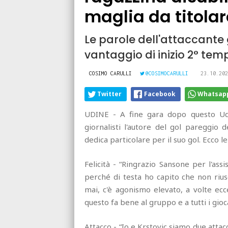
maglia da titolar
Le parole dell'attaccante 
vantaggio di inizio 2° tem
COSIMO CARULLI
@COSIMOCARULLI
23.10.202
Twitter
Facebook
Whatsap
UDINE - A fine gara dopo questo Udi
giornalisti l'autore del gol pareggio 
dedica particolare per il suo gol. Ecco l
Felicità - “Ringrazio Sansone per l'assi
perché di testa ho capito che non rius
mai, c'è agonismo elevato, a volte ecc
questo fa bene al gruppo e a tutti i gio
Attacco - “Io e Krstovic siamo due attac