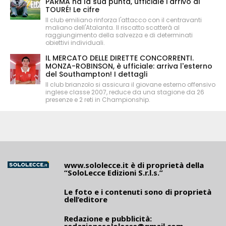
PARMA ha la sua punta, ufficiale l'arrivo di
TOURÉ! Le cifre
Il club emiliano rinforza l'attacco con il centravanti
maliano dell'Atalanta. Il riscatto scatterà al
raggiungimento della salvezza e di determinati
obiettivi individuali.
IL MERCATO DELLE DIRETTE CONCORRENTI.
MONZA-ROBINSON, è ufficiale: arriva l'esterno
del Southampton! I dettagli
Il club brianzolo si assicura il giovane esterno offensivo
inglese classe 2007, reduce da una stagione da 26
presenze e 2 reti in Championship.
www.sololecce.it
è di proprietà della
“SoloLecce Edizioni S.r.l.s.”
Le foto e i contenuti sono di proprietà
dell’editore
Redazione e pubblicità:
redazionesololecce@gmail.com