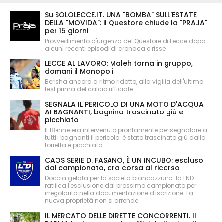
Su SOLOLECCE.IT. UNA "BOMBA" SULL'ESTATE
DELLA "MOVIDA": il Questore chiude la "PRAJA"
per 15 giorni
Provvedimento d'urgenza del Questore di Lecce dopo
alcuni recenti episodi di cronaca e risse
LECCE AL LAVORO: Maleh torna in gruppo,
domani il Monopoli
Berisha ancora a ritmo ridotto, alla vigilia dell'ultimo
test prima del calcio ufficiale
SEGNALA IL PERICOLO DI UNA MOTO D'ACQUA
AI BAGNANTI, bagnino trascinato giù e
picchiato
Il 18enne era intervenuto prontamente per segnalare a
tutti i bagnanti il pericolo: è stato trascinato giù dalla
torretta e picchiato
CAOS SERIE D. FASANO, È UN INCUBO: escluso
dal campionato, ora corsa al ricorso
Doccia gelata per la società biancazzurra: la LND
ratifica l'esclusione dal prossimo campionato per
irregolarità nella documentazione d'iscrizione. La
nuova proprietà non si arrende.
IL MERCATO DELLE DIRETTE CONCORRENTI. Il