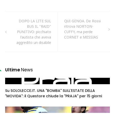
DOPO LA LITE SUL
QUI GENOA. De Rossi
BUS IL "RAID"
ritrova NORTON-
PUNITIVO: picchiato
CUFFY, ma perde
l'autista che aveva
CORNET e MESSIAS
aggredito un disabile
Ultime
News
Su SOLOLECCE.IT. UNA "BOMBA" SULL'ESTATE DELLA
"MOVIDA": il Questore chiude la "PRAJA" per 15 giorni