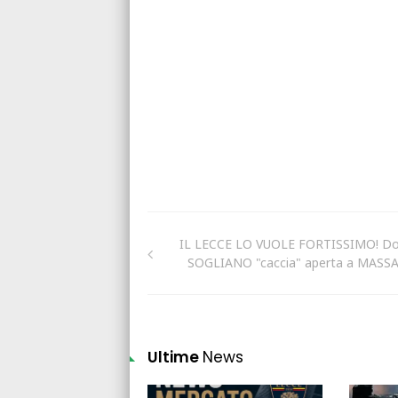
IL LECCE LO VUOLE FORTISSIMO! D
SOGLIANO "caccia" aperta a MASS
Ultime
News