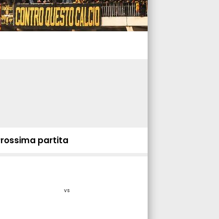
Prossima partita
vs