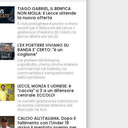
TIAGO GABRIEL, IL BENFICA
NON MOLLA: il Lecce attende
la nuova offerta
Il club portoghese è pronto a rifarsi
avanti per il difensore del Lecce. I
giallorossi chiedono 30 milioni, la
prima offerta era da 20.
L'EX PORTIERE VIVIANO SU
BANDA E' CERTO: "è un
coglione"
L'ex portiere del Bologna,
soprattutto, che ha anche interessi
commerciali nel Salento, ha
commentato il comportamento
dello zambiano
LECCE, MONZA E UDINESE: è
"caccia" a 3 a un difensore
centrale. ECCOLO!
La società giallorossa sulle tracce
di Asente, centrale difensivo del
Maccabi Tel Aviv
CALCIO ALL'ITALIANA. Dopo il
fallimento con l'Under 19
arriva il meritato premio per