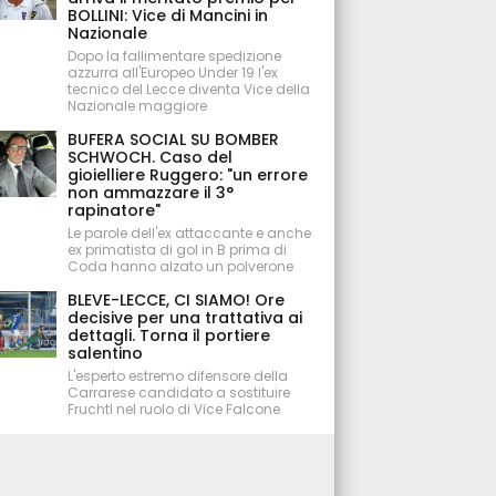
BOLLINI: Vice di Mancini in
Nazionale
Dopo la fallimentare spedizione
azzurra all'Europeo Under 19 l'ex
tecnico del Lecce diventa Vice della
Nazionale maggiore
BUFERA SOCIAL SU BOMBER
SCHWOCH. Caso del
gioielliere Ruggero: "un errore
non ammazzare il 3°
rapinatore"
Le parole dell'ex attaccante e anche
ex primatista di gol in B prima di
Coda hanno alzato un polverone
BLEVE-LECCE, CI SIAMO! Ore
decisive per una trattativa ai
dettagli. Torna il portiere
salentino
L'esperto estremo difensore della
Carrarese candidato a sostituire
Fruchtl nel ruolo di Vice Falcone