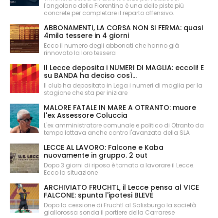
l'angolano della Fiorentina è una delle piste più
concrete per completare il reparto offensivo.
ABBONAMENTI, LA CORSA NON SI FERMA: quasi
4mila tessere in 4 giorni
Ecco il numero degli abbonati che hanno già
rinnovato la loro tessera
Il Lecce deposita i NUMERI DI MAGLIA: eccoli! E
su BANDA ha deciso così...
Il club ha depositato in Lega i numeri di maglia per la
stagione che sta per iniziare
MALORE FATALE IN MARE A OTRANTO: muore
l'ex Assessore Coluccia
L'ex amministratore comunale e politico di Otranto da
tempo lottava anche contro l'avanzata della SLA
LECCE AL LAVORO: Falcone e Kaba
nuovamente in gruppo. 2 out
Dopo 3 giorni di riposo è tornato a lavorare il Lecce.
Ecco la situazione
ARCHIVIATO FRUCHTL, il Lecce pensa al VICE
FALCONE: spunta l'ipotesi BLEVE
Dopo la cessione di Fruchtl al Salisburgo la società
giallorossa sonda il portiere della Carrarese