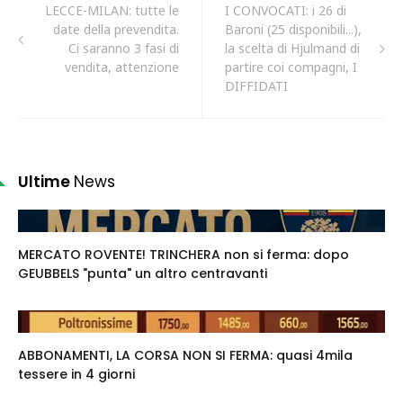
LECCE-MILAN: tutte le
I CONVOCATI: i 26 di
date della prevendita.
Baroni (25 disponibili...),
Ci saranno 3 fasi di
la scelta di Hjulmand di
vendita, attenzione
partire coi compagni, I
DIFFIDATI
Ultime
News
MERCATO ROVENTE! TRINCHERA non si ferma: dopo
GEUBBELS "punta" un altro centravanti
ABBONAMENTI, LA CORSA NON SI FERMA: quasi 4mila
tessere in 4 giorni