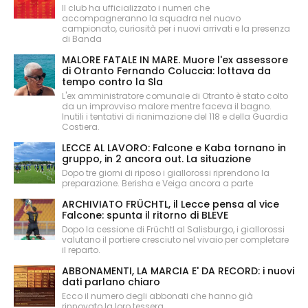
Il club ha ufficializzato i numeri che
accompagneranno la squadra nel nuovo
campionato, curiosità per i nuovi arrivati e la presenza
di Banda
MALORE FATALE IN MARE. Muore l'ex assessore
di Otranto Fernando Coluccia: lottava da
tempo contro la Sla
L'ex amministratore comunale di Otranto è stato colto
da un improvviso malore mentre faceva il bagno.
Inutili i tentativi di rianimazione del 118 e della Guardia
Costiera.
LECCE AL LAVORO: Falcone e Kaba tornano in
gruppo, in 2 ancora out. La situazione
Dopo tre giorni di riposo i giallorossi riprendono la
preparazione. Berisha e Veiga ancora a parte
ARCHIVIATO FRÜCHTL, il Lecce pensa al vice
Falcone: spunta il ritorno di BLEVE
Dopo la cessione di Früchtl al Salisburgo, i giallorossi
valutano il portiere cresciuto nel vivaio per completare
il reparto.
ABBONAMENTI, LA MARCIA E' DA RECORD: i nuovi
dati parlano chiaro
Ecco il numero degli abbonati che hanno già
rinnovato la loro tessera