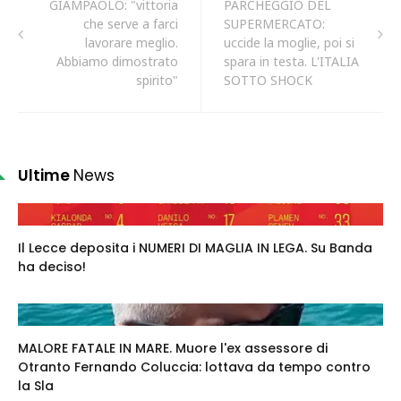
GIAMPAOLO: "vittoria
PARCHEGGIO DEL
che serve a farci
SUPERMERCATO:
lavorare meglio.
uccide la moglie, poi si
Abbiamo dimostrato
spara in testa. L'ITALIA
spirito"
SOTTO SHOCK
Ultime
News
Il Lecce deposita i NUMERI DI MAGLIA IN LEGA. Su Banda
ha deciso!
MALORE FATALE IN MARE. Muore l'ex assessore di
Otranto Fernando Coluccia: lottava da tempo contro
la Sla