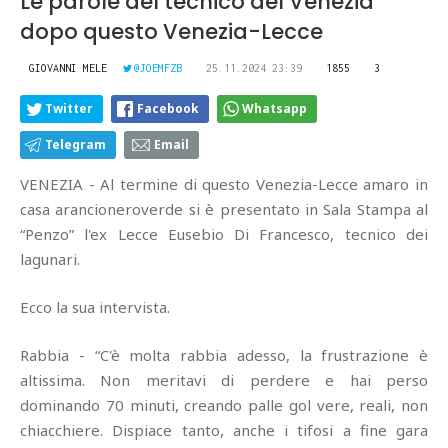
Le parole del tecnico del Venezia
dopo questo Venezia-Lecce
GIOVANNI MELE
@JOEMFZB
25.11.2024 23:39
1855
3
Twitter
Facebook
Whatsapp
Telegram
Email
VENEZIA - Al termine di questo Venezia-Lecce amaro in
casa arancioneroverde si è presentato in Sala Stampa al
“Penzo” l'ex Lecce Eusebio Di Francesco, tecnico dei
lagunari.
Ecco la sua intervista.
Rabbia - “C'è molta rabbia adesso, la frustrazione è
altissima. Non meritavi di perdere e hai perso
dominando 70 minuti, creando palle gol vere, reali, non
chiacchiere. Dispiace tanto, anche i tifosi a fine gara