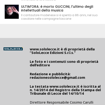
ULTIM'ORA: è morto GUCCINI, l'ultimo degli
intellettuali della musica
Il cantautore modenese si è spento a 86 anni, nel suo
casolare nelle campagne toscane
www.sololecce.it
è di proprietà della
“SoloLecce Edizioni S.r.l.s.”
Le foto e i contenuti sono di proprietà
dell’editore
Redazione e pubblicità:
redazionesololecce@gmail.com
La testata
www.sololecce.it
è iscritta al
n. 14/2014 del Registro della Stampa del
Tribunale di Lecce del 14/10/14
Direttore Responsabile Cosimo Carulli