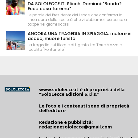
DA SOLOLECCE.IT. Sticchi Damiani: "Banda?
Ecco cosa faremo"
Le parole del Presidente del Lecce, che conferma la
linea dura della società che vi abbiamo ripercorso a
tappe nei giorni scorsi
ANCORA UNA TRAGEDIA IN SPIAGGIA: malore in
acqua, muore turista
La tragedia sul litorale di Ugento, tra Torre Mozza e
località "Fontanelle"
www.sololecce.it
è di proprietà della
“SoloLecce Edizioni S.r.l.s.”
Le foto e i contenuti sono di proprietà
dell’editore
Redazione e pubblicità:
redazionesololecce@gmail.com