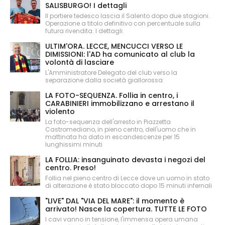
SALISBURGO! I dettagli
Il portiere tedesco lascia il Salento dopo due stagioni.
Operazione a titolo definitivo con percentuale sulla
futura rivendita. I dettagli.
ULTIM'ORA. LECCE, MENCUCCI VERSO LE
DIMISSIONI: l'AD ha comunicato al club la
volontà di lasciare
L'Amministratore Delegato del club verso la
separazione dalla società giallorossa
LA FOTO-SEQUENZA. Follia in centro, i
CARABINIERI immobilizzano e arrestano il
violento
La foto-sequenza dell'arresto in Piazzetta
Castromediano, in pieno centro, dell'uomo che in
mattinata ha dato in escandescenze per 15
lunghissimi minuti
LA FOLLIA: insanguinato devasta i negozi del
centro. Preso!
Follia nel pieno centro di Lecce dove un uomo in stato
di alterazione è stato bloccato dopo 15 minuti infernali
"LIVE" DAL "VIA DEL MARE": il momento è
arrivato! Nasce la copertura. TUTTE LE FOTO
I cavi vanno in tensione, l'immensa opera umana