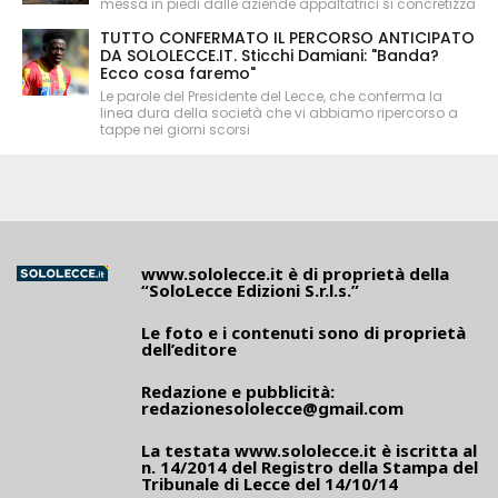
messa in piedi dalle aziende appaltatrici si concretizza
TUTTO CONFERMATO IL PERCORSO ANTICIPATO
DA SOLOLECCE.IT. Sticchi Damiani: "Banda?
Ecco cosa faremo"
Le parole del Presidente del Lecce, che conferma la
linea dura della società che vi abbiamo ripercorso a
tappe nei giorni scorsi
www.sololecce.it
è di proprietà della
“SoloLecce Edizioni S.r.l.s.”
Le foto e i contenuti sono di proprietà
dell’editore
Redazione e pubblicità:
redazionesololecce@gmail.com
La testata
www.sololecce.it
è iscritta al
n. 14/2014 del Registro della Stampa del
Tribunale di Lecce del 14/10/14