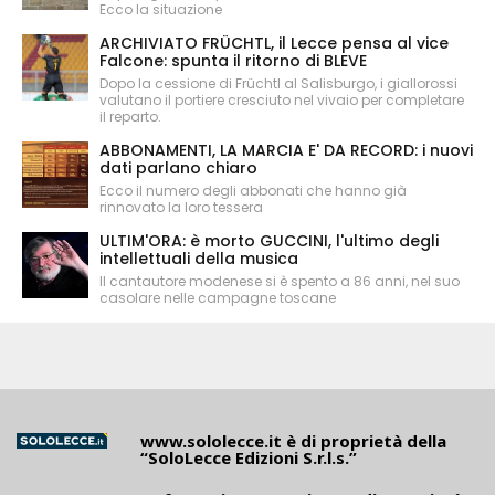
Ecco la situazione
ARCHIVIATO FRÜCHTL, il Lecce pensa al vice
Falcone: spunta il ritorno di BLEVE
Dopo la cessione di Früchtl al Salisburgo, i giallorossi
valutano il portiere cresciuto nel vivaio per completare
il reparto.
ABBONAMENTI, LA MARCIA E' DA RECORD: i nuovi
dati parlano chiaro
Ecco il numero degli abbonati che hanno già
rinnovato la loro tessera
ULTIM'ORA: è morto GUCCINI, l'ultimo degli
intellettuali della musica
Il cantautore modenese si è spento a 86 anni, nel suo
casolare nelle campagne toscane
www.sololecce.it
è di proprietà della
“SoloLecce Edizioni S.r.l.s.”