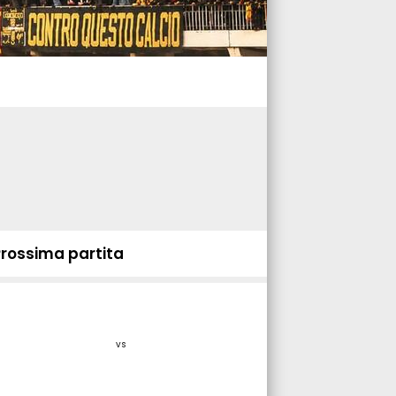
Prossima partita
vs