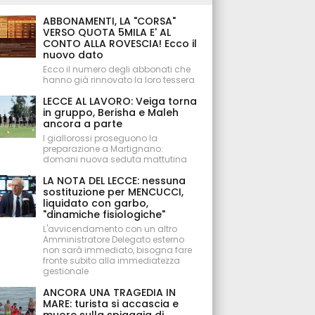
ABBONAMENTI, LA "CORSA"
VERSO QUOTA 5MILA E' AL
CONTO ALLA ROVESCIA! Ecco il
nuovo dato
Ecco il numero degli abbonati che
hanno già rinnovato la loro tessera
LECCE AL LAVORO: Veiga torna
in gruppo, Berisha e Maleh
ancora a parte
I giallorossi proseguono la
preparazione a Martignano:
domani nuova seduta mattutina
LA NOTA DEL LECCE: nessuna
sostituzione per MENCUCCI,
liquidato con garbo,
"dinamiche fisiologiche"
L'avvicendamento con un altro
Amministratore Delegato esterno
non sarà immediato, bisogna fare
fronte subito alla immediatezza
gestionale
ANCORA UNA TRAGEDIA IN
MARE: turista si accascia e