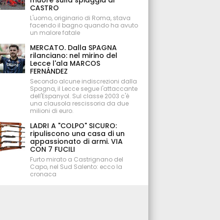
muore sulla spiaggia di
CASTRO
L'uomo, originario di Roma, stava
facendo il bagno quando ha avuto
un malore fatale
MERCATO. Dalla SPAGNA
rilanciano: nel mirino del
Lecce l'ala MARCOS
FERNÁNDEZ
Secondo alcune indiscrezioni dalla
Spagna, il Lecce segue l'attaccante
dell'Espanyol. Sul classe 2003 c'è
una clausola rescissoria da due
milioni di euro.
LADRI A "COLPO" SICURO:
ripuliscono una casa di un
appassionato di armi. VIA
CON 7 FUCILI
Furto mirato a Castrignano del
Capo, nel Sud Salento: ecco la
cronaca