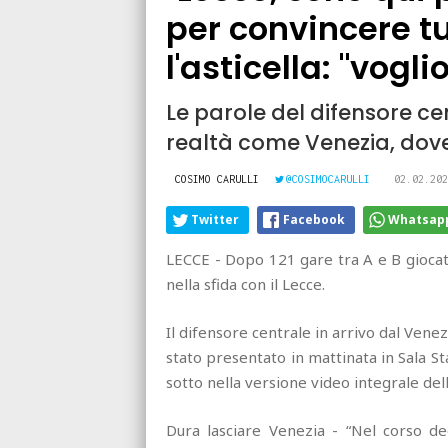
per convincere t
l'asticella: "vogli
Le parole del difensore ce
realtà come Venezia, dov
COSIMO CARULLI
@COSIMOCARULLI
02.02.202
Twitter
Facebook
Whatsap
LECCE - Dopo 121 gare tra A e B giocate
nella sfida con il Lecce.
Il difensore centrale in arrivo dal Venez
stato presentato in mattinata in Sala St
sotto nella versione video integrale dell
Dura lasciare Venezia - “Nel corso d