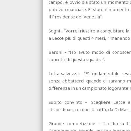
campo, è ovvio sia stato un momento di
potevo rinunciare. E' stato il momento
il Presidente del Venezia”.
Sogni - “Vorrei riuscire a conquistare la f
a Lecce più di questi 4 mesi, rimanendo 
Baroni - “Ho avuto modo di conoscerl
concetti di questa squadra”.
Lotta salvezza - “E' fondamentale resta
senza abbatterci quando ci saranno mom
differenza in un campionato logorante
Subito convinto - “Scegliere Lecce è
straordinaria di questa città, da Di Maria
Grande competizione - “La difesa ha
Campione del Mondo, ma in allenamento 