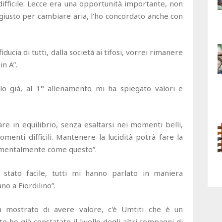
fficile. Lecce era una opportunità importante, non
 giusto per cambiare aria, l'ho concordato anche con
iducia di tutti, dalla società ai tifosi, vorrei rimanere
in A”.
o già, al 1° allenamento mi ha spiegato valori e
re in equilibrio, senza esaltarsi nei momenti belli,
enti difficili. Mantenere la lucidità potrà fare la
 mentalmente come questo”.
 stato facile, tutti mi hanno parlato in maniera
no a Fiordilino”.
 mostrato di avere valore, c'è Umtiti che è un
ho già constatato il livello degli altri compagni di