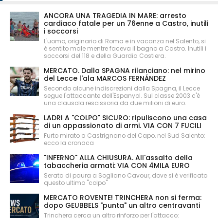
ANCORA UNA TRAGEDIA IN MARE: arresto
cardiaco fatale per un 76enne a Castro, inutili
i soccorsi
L'uomo, originario di Roma e in vacanza nel Salento, si
è sentito male mentre faceva il bagno a Castro. Inutili i
soccorsi del 118 e della Guardia Costiera.
MERCATO. Dalla SPAGNA rilanciano: nel mirino
del Lecce l'ala MARCOS FERNÁNDEZ
Secondo alcune indiscrezioni dalla Spagna, il Lecce
segue l'attaccante dell'Espanyol. Sul classe 2003 c'è
una clausola rescissoria da due milioni di euro.
LADRI A "COLPO" SICURO: ripuliscono una casa
di un appassionato di armi. VIA CON 7 FUCILI
Furto mirato a Castrignano del Capo, nel Sud Salento:
ecco la cronaca
"INFERNO" ALLA CHIUSURA. All'assalto della
tabaccheria armati: VIA CON 4MILA EURO
Serata di paura a Sogliano Cavour, dove si è verificato
questo ultimo "colpo"
MERCATO ROVENTE! TRINCHERA non si ferma:
dopo GEUBBELS "punta" un altro centravanti
Trinchera cerca un altro rinforzo per l'attacco: