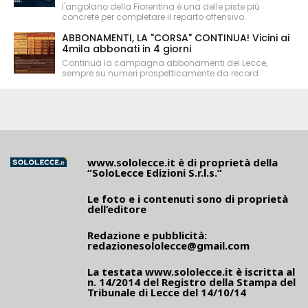
l'angolano della Fiorentina è una delle piste più
concrete per completare il reparto offensivo.
ABBONAMENTI, LA "CORSA" CONTINUA! Vicini ai
4mila abbonati in 4 giorni
Continua la campagna abbonamenti del Lecce,
sempre su numeri prospetticamente da record
www.sololecce.it
è di proprietà della
“SoloLecce Edizioni S.r.l.s.”
Le foto e i contenuti sono di proprietà
dell’editore
Redazione e pubblicità:
redazionesololecce@gmail.com
La testata
www.sololecce.it
è iscritta al
n. 14/2014 del Registro della Stampa del
Tribunale di Lecce del 14/10/14