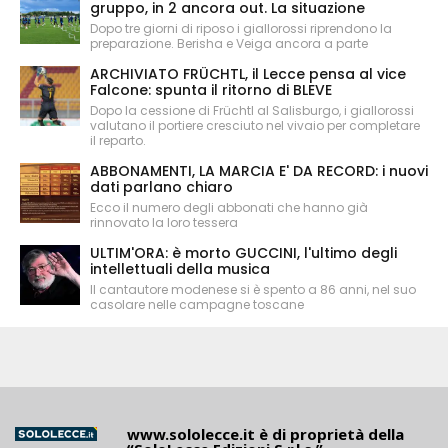
gruppo, in 2 ancora out. La situazione
Dopo tre giorni di riposo i giallorossi riprendono la
preparazione. Berisha e Veiga ancora a parte
ARCHIVIATO FRÜCHTL, il Lecce pensa al vice
Falcone: spunta il ritorno di BLEVE
Dopo la cessione di Früchtl al Salisburgo, i giallorossi
valutano il portiere cresciuto nel vivaio per completare
il reparto.
ABBONAMENTI, LA MARCIA E' DA RECORD: i nuovi
dati parlano chiaro
Ecco il numero degli abbonati che hanno già
rinnovato la loro tessera
ULTIM'ORA: è morto GUCCINI, l'ultimo degli
intellettuali della musica
Il cantautore modenese si è spento a 86 anni, nel suo
casolare nelle campagne toscane
www.sololecce.it
è di proprietà della