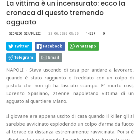
La vittima è un incensurato: ecco la
cronaca di questo tremendo
agguato
GIORGIO GIANNUZZI
23.06.2026 08:50
14327
0
Twitter
Facebook
Whatsapp
Telegram
Email
NAPOLI - Stava uscendo di casa per andare a lavorare,
quando è stato raggiunto e freddato con un colpo di
pistola che non gli ha lasciato scampo. E' morto così,
Lorenzo Spasiano, 21enne napoletano vittima di un
agguato al quartiere Miano.
Il giovane era appena uscito di casa quando il killer gli si
sarebbe avvicinato esplodendo un colpo d'arma da fuoco
al torace da distanza estremamente ravvicinata. Poi si è
allontanato rapidamente facendo perdere le sue tracce.