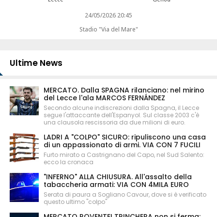
24/05/2026 20:45
Stadio "Via del Mare"
Ultime News
MERCATO. Dalla SPAGNA rilanciano: nel mirino
del Lecce l'ala MARCOS FERNÁNDEZ
Secondo alcune indiscrezioni dalla Spagna, il Lecce
segue l'attaccante dell'Espanyol. Sul classe 2003 c'è
una clausola rescissoria da due milioni di euro.
LADRI A "COLPO" SICURO: ripuliscono una casa
di un appassionato di armi. VIA CON 7 FUCILI
Furto mirato a Castrignano del Capo, nel Sud Salento:
ecco la cronaca
"INFERNO" ALLA CHIUSURA. All'assalto della
tabaccheria armati: VIA CON 4MILA EURO
Serata di paura a Sogliano Cavour, dove si è verificato
questo ultimo "colpo"
MERCATO ROVENTE! TRINCHERA non si ferma: