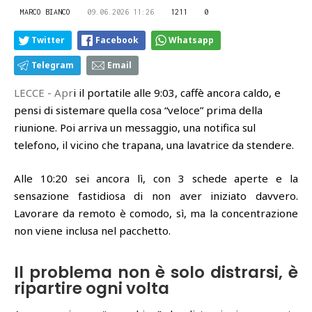
MARCO BIANCO
09.06.2026 11:26
1211
0
Twitter
Facebook
Whatsapp
Telegram
Email
LECCE - Apr
i il portatile alle 9:03, caffè ancora caldo, e
pensi di sistemare quella cosa “veloce” prima della
riunione. Poi arriva un messaggio, una notifica sul
telefono, il vicino che trapana, una lavatrice da stendere.
Alle 10:20 sei ancora lì, con 3 schede aperte e la
sensazione fastidiosa di non aver iniziato davvero.
Lavorare da remoto è comodo, sì, ma la concentrazione
non viene inclusa nel pacchetto.
Il problema non è solo distrarsi, è
ripartire ogni volta