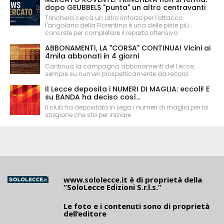
dopo GEUBBELS "punta" un altro centravanti
Trinchera cerca un altro rinforzo per l'attacco:
l'angolano della Fiorentina è una delle piste più
concrete per completare il reparto offensivo.
ABBONAMENTI, LA "CORSA" CONTINUA! Vicini ai
4mila abbonati in 4 giorni
Continua la campagna abbonamenti del Lecce,
sempre su numeri prospetticamente da record
Il Lecce deposita i NUMERI DI MAGLIA: eccoli! E
su BANDA ha deciso così...
Il club ha depositato in Lega i numeri di maglia per la
stagione che sta per iniziare
www.sololecce.it
è di proprietà della
“SoloLecce Edizioni S.r.l.s.”
Le foto e i contenuti sono di proprietà
dell’editore