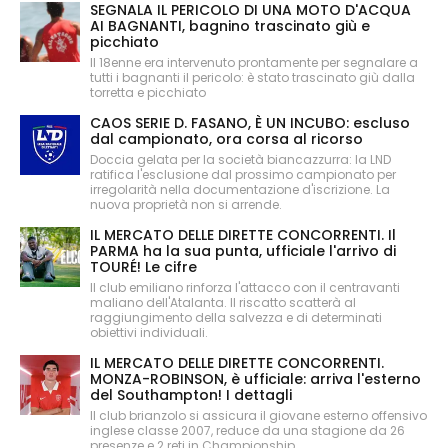
SEGNALA IL PERICOLO DI UNA MOTO D'ACQUA
AI BAGNANTI, bagnino trascinato giù e
picchiato
Il 18enne era intervenuto prontamente per segnalare a
tutti i bagnanti il pericolo: è stato trascinato giù dalla
torretta e picchiato
CAOS SERIE D. FASANO, È UN INCUBO: escluso
dal campionato, ora corsa al ricorso
Doccia gelata per la società biancazzurra: la LND
ratifica l'esclusione dal prossimo campionato per
irregolarità nella documentazione d'iscrizione. La
nuova proprietà non si arrende.
IL MERCATO DELLE DIRETTE CONCORRENTI. Il
PARMA ha la sua punta, ufficiale l'arrivo di
TOURÉ! Le cifre
Il club emiliano rinforza l'attacco con il centravanti
maliano dell'Atalanta. Il riscatto scatterà al
raggiungimento della salvezza e di determinati
obiettivi individuali.
IL MERCATO DELLE DIRETTE CONCORRENTI.
MONZA-ROBINSON, è ufficiale: arriva l'esterno
del Southampton! I dettagli
Il club brianzolo si assicura il giovane esterno offensivo
inglese classe 2007, reduce da una stagione da 26
presenze e 2 reti in Championship.