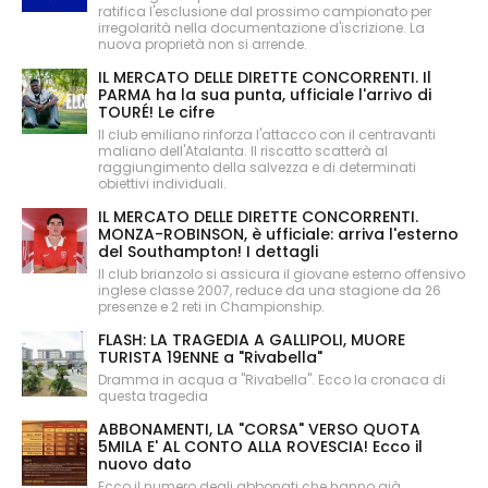
ratifica l'esclusione dal prossimo campionato per
irregolarità nella documentazione d'iscrizione. La
nuova proprietà non si arrende.
IL MERCATO DELLE DIRETTE CONCORRENTI. Il
PARMA ha la sua punta, ufficiale l'arrivo di
TOURÉ! Le cifre
Il club emiliano rinforza l'attacco con il centravanti
maliano dell'Atalanta. Il riscatto scatterà al
raggiungimento della salvezza e di determinati
obiettivi individuali.
IL MERCATO DELLE DIRETTE CONCORRENTI.
MONZA-ROBINSON, è ufficiale: arriva l'esterno
del Southampton! I dettagli
Il club brianzolo si assicura il giovane esterno offensivo
inglese classe 2007, reduce da una stagione da 26
presenze e 2 reti in Championship.
FLASH: LA TRAGEDIA A GALLIPOLI, MUORE
TURISTA 19ENNE a "Rivabella"
Dramma in acqua a "Rivabella". Ecco la cronaca di
questa tragedia
ABBONAMENTI, LA "CORSA" VERSO QUOTA
5MILA E' AL CONTO ALLA ROVESCIA! Ecco il
nuovo dato
Ecco il numero degli abbonati che hanno già