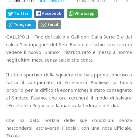
COSIMO CARULLI
@COSIMOCARULLI
17.06.2026 09:56
511
0
Twitter
Facebook
Whatsapp
Telegram
Email
GALLIPOLI - Fine del calcio a Gallipoli. Dalla Serie B e dal
calcio “champagne” del Sen. Barba al rischio concreto di
vedere il nuovo “Bianco”, ristrutturato e messo a norma
negli ultimi mesi, senza calcio che conta.
Il titolo sportivo della squadra che ha appena concluso a
fatica il campionato di Eccellenza Pugliese (a fatica
proprio per le difficoltà economiche) è stato consegnato
al Sindaco Fasano, che ora cercherà il modo di salvare
l'Eccellenza Pugliese e la matricola federale del club.
Che ha dato notizia delle sue condizioni senza
nascondersi, attraverso i social, con una nota ufficiale.
Eccola.