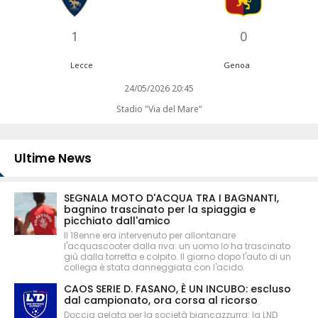
1
0
Lecce
Genoa
24/05/2026 20:45
Stadio "Via del Mare"
Ultime News
SEGNALA MOTO D'ACQUA TRA I BAGNANTI,
bagnino trascinato per la spiaggia e
picchiato dall'amico
Il 18enne era intervenuto per allontanare
l'acquascooter dalla riva: un uomo lo ha trascinato
giù dalla torretta e colpito. Il giorno dopo l'auto di un
collega è stata danneggiata con l'acido.
CAOS SERIE D. FASANO, È UN INCUBO: escluso
dal campionato, ora corsa al ricorso
Doccia gelata per la società biancazzurra: la LND