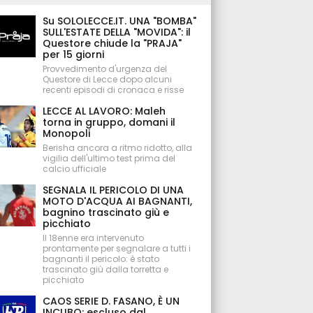
Su SOLOLECCE.IT. UNA "BOMBA"
SULL'ESTATE DELLA "MOVIDA": il
Questore chiude la "PRAJA"
per 15 giorni
Provvedimento d'urgenza del
Questore di Lecce dopo alcuni
recenti episodi di cronaca e risse
LECCE AL LAVORO: Maleh
torna in gruppo, domani il
Monopoli
Berisha ancora a ritmo ridotto, alla
vigilia dell'ultimo test prima del
calcio ufficiale
SEGNALA IL PERICOLO DI UNA
MOTO D'ACQUA AI BAGNANTI,
bagnino trascinato giù e
picchiato
Il 18enne era intervenuto
prontamente per segnalare a tutti i
bagnanti il pericolo: è stato
trascinato giù dalla torretta e
picchiato
CAOS SERIE D. FASANO, È UN
INCUBO: escluso dal