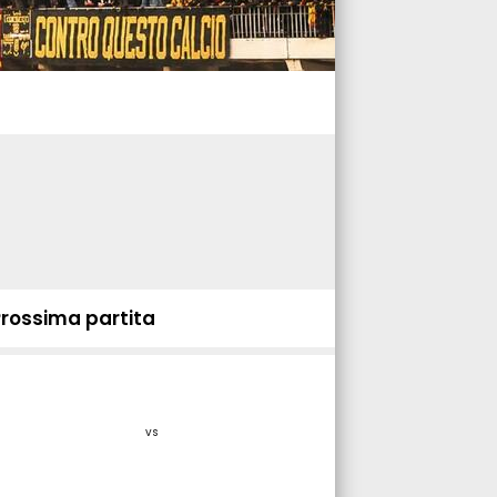
Prossima partita
vs