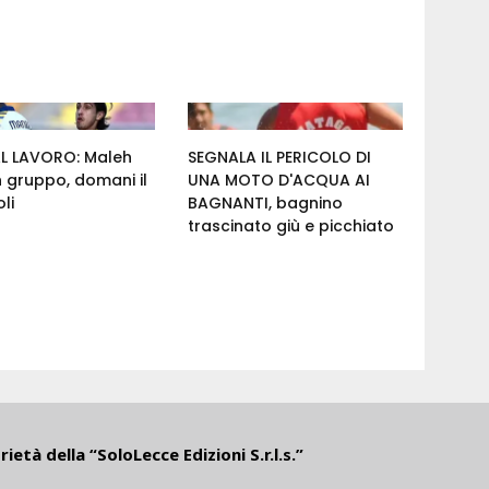
AL LAVORO: Maleh
SEGNALA IL PERICOLO DI
n gruppo, domani il
UNA MOTO D'ACQUA AI
li
BAGNANTI, bagnino
trascinato giù e picchiato
ietà della “SoloLecce Edizioni S.r.l.s.”