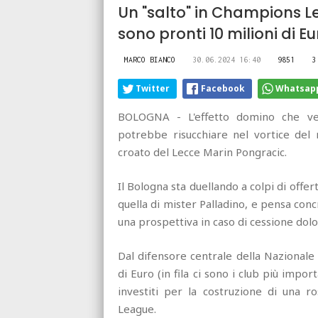
Un "salto" in Champions L
sono pronti 10 milioni di Eu
MARCO BIANCO
30.06.2024 16:40
9851
3
Twitter
Facebook
Whatsap
BOLOGNA - L'effetto domino che ved
potrebbe risucchiare nel vortice del
croato del Lecce Marin Pongracic.
Il Bologna sta duellando a colpi di off
quella di mister Palladino, e pensa con
una prospettiva in caso di cessione dolor
Dal difensore centrale della Nazionale 
di Euro (in fila ci sono i club più impor
investiti per la costruzione di una 
League.