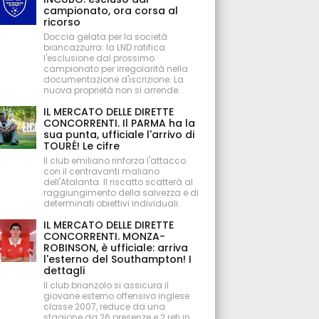
campionato, ora corsa al
ricorso
Doccia gelata per la società
biancazzurra: la LND ratifica
l'esclusione dal prossimo
campionato per irregolarità nella
documentazione d'iscrizione. La
nuova proprietà non si arrende.
IL MERCATO DELLE DIRETTE
CONCORRENTI. Il PARMA ha la
sua punta, ufficiale l'arrivo di
TOURÉ! Le cifre
Il club emiliano rinforza l'attacco
con il centravanti maliano
dell'Atalanta. Il riscatto scatterà al
raggiungimento della salvezza e di
determinati obiettivi individuali.
IL MERCATO DELLE DIRETTE
CONCORRENTI. MONZA-
ROBINSON, è ufficiale: arriva
l'esterno del Southampton! I
dettagli
Il club brianzolo si assicura il
giovane esterno offensivo inglese
classe 2007, reduce da una
stagione da 26 presenze e 2 reti in