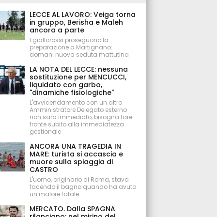
LECCE AL LAVORO: Veiga torna
in gruppo, Berisha e Maleh
ancora a parte
I giallorossi proseguono la
preparazione a Martignano:
domani nuova seduta mattutina
LA NOTA DEL LECCE: nessuna
sostituzione per MENCUCCI,
liquidato con garbo,
"dinamiche fisiologiche"
L'avvicendamento con un altro
Amministratore Delegato esterno
non sarà immediato, bisogna fare
fronte subito alla immediatezza
gestionale
ANCORA UNA TRAGEDIA IN
MARE: turista si accascia e
muore sulla spiaggia di
CASTRO
L'uomo, originario di Roma, stava
facendo il bagno quando ha avuto
un malore fatale
MERCATO. Dalla SPAGNA
rilanciano: nel mirino del