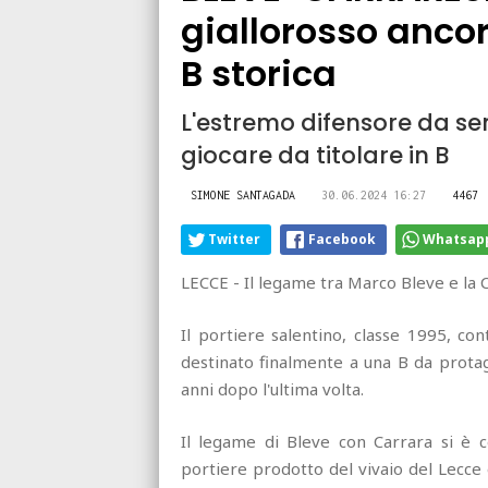
giallorosso anco
B storica
L'estremo difensore da se
giocare da titolare in B
SIMONE SANTAGADA
30.06.2024 16:27
4467
Twitter
Facebook
Whatsap
LECCE - Il legame tra Marco Bleve e la C
Il portiere salentino, classe 1995, co
destinato finalmente a una B da protago
anni dopo l'ultima volta.
Il legame di Bleve con Carrara si è 
portiere prodotto del vivaio del Lecce