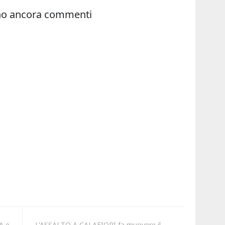
A e
L'ASSALTO A CALAFIORI fa muovere il