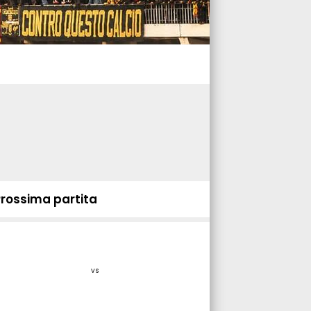
Prossima partita
vs