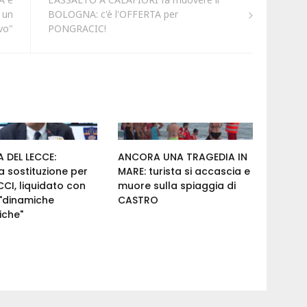
 un
BOLOGNA: c'è l'OFFERTA per
vo"
PONGRACIC!
 DEL LECCE:
ANCORA UNA TRAGEDIA IN
 sostituzione per
MARE: turista si accascia e
I, liquidato con
muore sulla spiaggia di
 "dinamiche
CASTRO
iche"