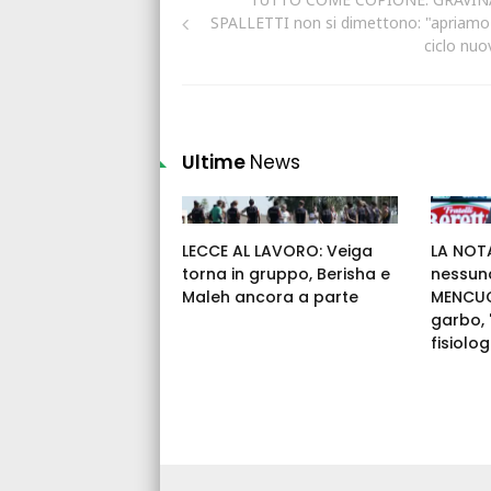
SPALLETTI non si dimettono: "apriamo
ciclo nuo
Ultime
News
LECCE AL LAVORO: Veiga
LA NOTA
torna in gruppo, Berisha e
nessuna
Maleh ancora a parte
MENCUCC
garbo,
fisiolog