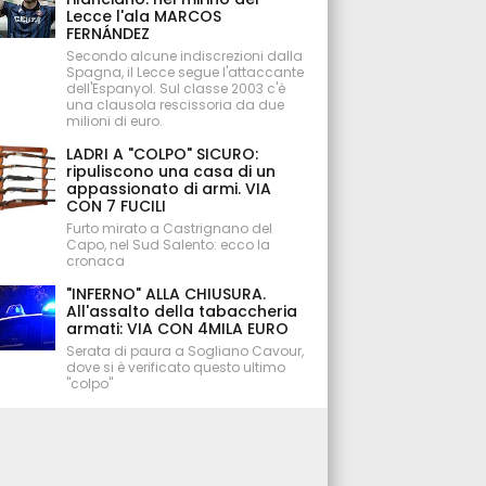
Lecce l'ala MARCOS
FERNÁNDEZ
Secondo alcune indiscrezioni dalla
Spagna, il Lecce segue l'attaccante
dell'Espanyol. Sul classe 2003 c'è
una clausola rescissoria da due
milioni di euro.
LADRI A "COLPO" SICURO:
ripuliscono una casa di un
appassionato di armi. VIA
CON 7 FUCILI
Furto mirato a Castrignano del
Capo, nel Sud Salento: ecco la
cronaca
"INFERNO" ALLA CHIUSURA.
All'assalto della tabaccheria
armati: VIA CON 4MILA EURO
Serata di paura a Sogliano Cavour,
dove si è verificato questo ultimo
"colpo"