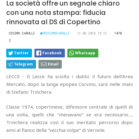
La società offre un segnale chiaro
con una nota stampa: fiducia
rinnovata al DS di Copertino
COSIMO CARULLI
@COSIMOCARULLI
12.06.2026 19:15
1470
2
Twitter
Facebook
Whatsapp
Telegram
Email
LECCE - Il Lecce ha sciolto i dubbi: il futuro dell'Area
Mercato, dopo la lunga epopea Corvino, sarà nelle mani
di Stefano Trinchera.
Classe 1974, copertinese, difensore centrale di quelli di
una volta, quelli che “menavano” se era necessario…,
Trinchera realizza così il suo meritato percorso dopo
anni al fianco della “vecchia volpe” di Vernole.