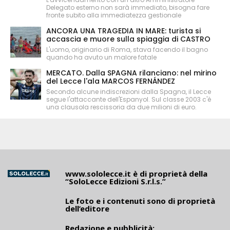
Delegato esterno non sarà immediato, bisogna fare
fronte subito alla immediatezza gestionale
ANCORA UNA TRAGEDIA IN MARE: turista si
accascia e muore sulla spiaggia di CASTRO
L'uomo, originario di Roma, stava facendo il bagno
quando ha avuto un malore fatale
MERCATO. Dalla SPAGNA rilanciano: nel mirino
del Lecce l'ala MARCOS FERNÁNDEZ
Secondo alcune indiscrezioni dalla Spagna, il Lecce
segue l'attaccante dell'Espanyol. Sul classe 2003 c'è
una clausola rescissoria da due milioni di euro.
www.sololecce.it
è di proprietà della
“SoloLecce Edizioni S.r.l.s.”
Le foto e i contenuti sono di proprietà
dell’editore
Redazione e pubblicità: