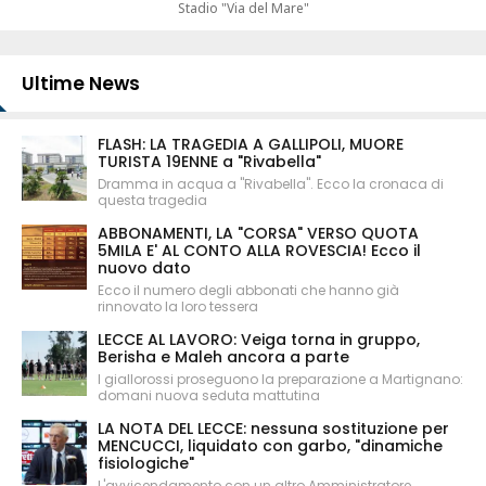
Stadio "Via del Mare"
Ultime News
FLASH: LA TRAGEDIA A GALLIPOLI, MUORE
TURISTA 19ENNE a "Rivabella"
Dramma in acqua a "Rivabella". Ecco la cronaca di
questa tragedia
ABBONAMENTI, LA "CORSA" VERSO QUOTA
5MILA E' AL CONTO ALLA ROVESCIA! Ecco il
nuovo dato
Ecco il numero degli abbonati che hanno già
rinnovato la loro tessera
LECCE AL LAVORO: Veiga torna in gruppo,
Berisha e Maleh ancora a parte
I giallorossi proseguono la preparazione a Martignano:
domani nuova seduta mattutina
LA NOTA DEL LECCE: nessuna sostituzione per
MENCUCCI, liquidato con garbo, "dinamiche
fisiologiche"
L'avvicendamento con un altro Amministratore