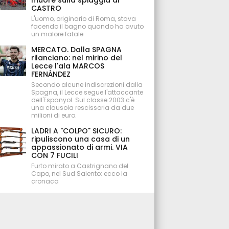
muore sulla spiaggia di
CASTRO
L'uomo, originario di Roma, stava
facendo il bagno quando ha avuto
un malore fatale
MERCATO. Dalla SPAGNA
rilanciano: nel mirino del
Lecce l'ala MARCOS
FERNÁNDEZ
Secondo alcune indiscrezioni dalla
Spagna, il Lecce segue l'attaccante
dell'Espanyol. Sul classe 2003 c'è
una clausola rescissoria da due
milioni di euro.
LADRI A "COLPO" SICURO:
ripuliscono una casa di un
appassionato di armi. VIA
CON 7 FUCILI
Furto mirato a Castrignano del
Capo, nel Sud Salento: ecco la
cronaca