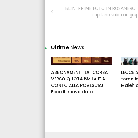
BLIN, PRIME FOTO IN ROSANERO: l
capitano subito in gru
Ultime
News
ABBONAMENTI, LA "CORSA"
LECCE 
VERSO QUOTA 5MILA E' AL
torna i
CONTO ALLA ROVESCIA!
Maleh 
Ecco il nuovo dato