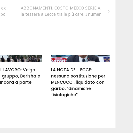
'ex
ABBONAMENTI. COSTO MEDIO SERIE A,
ppo
la tessera a Lecce tra le più care. I numeri
AL LAVORO: Veiga
LA NOTA DEL LECCE:
n gruppo, Berisha e
nessuna sostituzione per
ancora a parte
MENCUCCI, liquidato con
garbo, "dinamiche
fisiologiche"