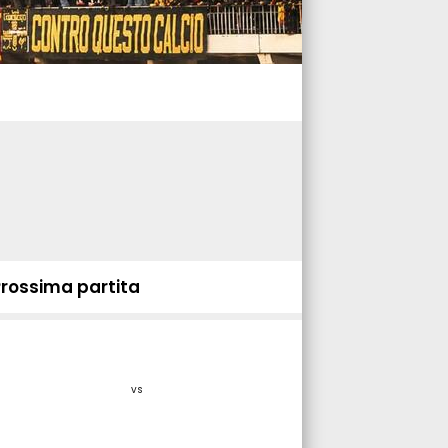
Prossima partita
vs