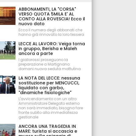
ABBONAMENTI, LA "CORSA"
VERSO QUOTA 5MILA E' AL
CONTO ALLA ROVESCIA! Ecco il
nuovo dato
Ecco il numero degli abbonati che
hanno già rinnovato la loro tessera
LECCE AL LAVORO: Veiga torna
in gruppo, Berisha e Maleh
ancora a parte
I giallorossi proseguono la
preparazione a Martignano:
domani nuova seduta mattutina
LA NOTA DEL LECCE: nessuna
sostituzione per MENCUCCI,
liquidato con garbo,
"dinamiche fisiologiche"
L'avvicendamento con un altro
Amministratore Delegato esterno
non sarà immediato, bisogna fare
fronte subito alla immediatezza
gestionale
ANCORA UNA TRAGEDIA IN
MARE: turista si accascia e