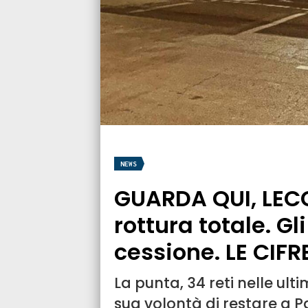
NEWS
GUARDA QUI, LEC
rottura totale. Gl
cessione. LE CIFR
La punta, 34 reti nelle ult
sua volontà di restare a P