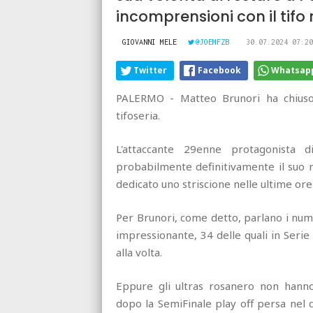
incomprensioni con il tifo
GIOVANNI MELE
@JOEMFZB
30.07.2024 07:20
Twitter
Facebook
Whatsap
PALERMO - Matteo Brunori ha chiuso 
tifoseria.
L'attaccante 29enne protagonista di
probabilmente definitivamente il suo r
dedicato uno striscione nelle ultime or
Per Brunori, come detto, parlano i nume
impressionante, 34 delle quali in Serie
alla volta.
Eppure gli ultras rosanero non hanno 
dopo la SemiFinale play off persa nel 