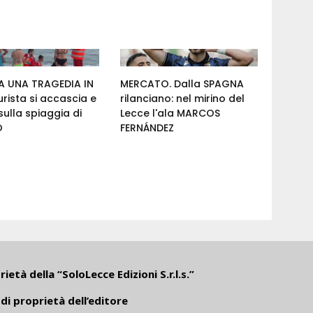
 UNA TRAGEDIA IN
MERCATO. Dalla SPAGNA
urista si accascia e
rilanciano: nel mirino del
ulla spiaggia di
Lecce l'ala MARCOS
O
FERNÁNDEZ
ietà della “SoloLecce Edizioni S.r.l.s.”
di proprietà dell’editore