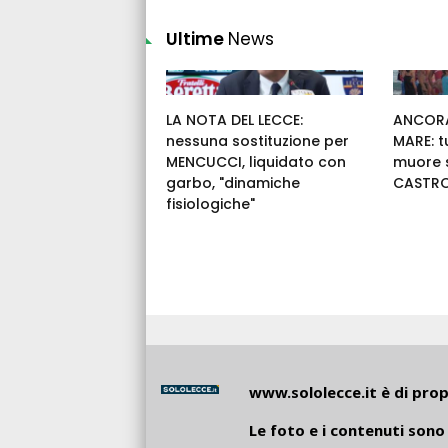
Ultime
News
LA NOTA DEL LECCE:
ANCORA
nessuna sostituzione per
MARE: t
MENCUCCI, liquidato con
muore s
garbo, "dinamiche
CASTR
fisiologiche"
www.sololecce.it
è di propr
Le foto e i contenuti sono 