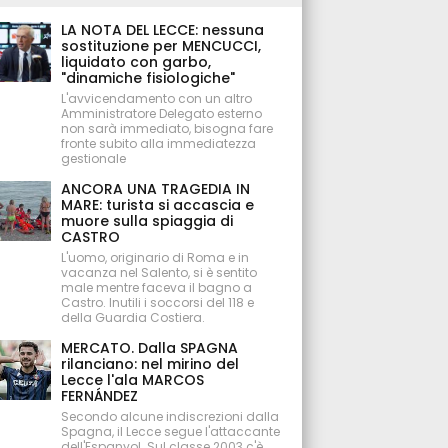
LA NOTA DEL LECCE: nessuna
sostituzione per MENCUCCI,
liquidato con garbo,
"dinamiche fisiologiche"
L'avvicendamento con un altro
Amministratore Delegato esterno
non sarà immediato, bisogna fare
fronte subito alla immediatezza
gestionale
ANCORA UNA TRAGEDIA IN
MARE: turista si accascia e
muore sulla spiaggia di
CASTRO
L'uomo, originario di Roma e in
vacanza nel Salento, si è sentito
male mentre faceva il bagno a
Castro. Inutili i soccorsi del 118 e
della Guardia Costiera.
MERCATO. Dalla SPAGNA
rilanciano: nel mirino del
Lecce l'ala MARCOS
FERNÁNDEZ
Secondo alcune indiscrezioni dalla
Spagna, il Lecce segue l'attaccante
dell'Espanyol. Sul classe 2003 c'è