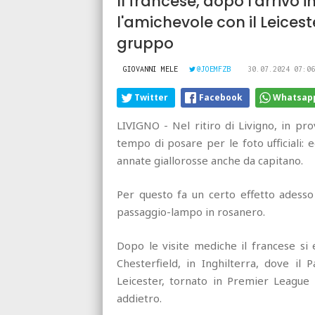
Il francese, dopo l'arrivo i
l'amichevole con il Leicest
gruppo
GIOVANNI MELE
@JOEMFZB
30.07.2024 07:06
Twitter
Facebook
Whatsap
LIVIGNO - Nel ritiro di Livigno, in pro
tempo di posare per le foto ufficiali: 
annate giallorosse anche da capitano.
Per questo fa un certo effetto adesso
passaggio-lampo in rosanero.
Dopo le visite mediche il francese si
Chesterfield, in Inghilterra, dove i
Leicester, tornato in Premier League
addietro.