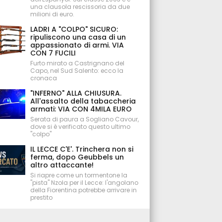
una clausola rescissoria da due
milioni di euro.
LADRI A "COLPO" SICURO:
ripuliscono una casa di un
appassionato di armi. VIA
CON 7 FUCILI
Furto mirato a Castrignano del
Capo, nel Sud Salento: ecco la
cronaca
"INFERNO" ALLA CHIUSURA.
All'assalto della tabaccheria
armati: VIA CON 4MILA EURO
Serata di paura a Sogliano Cavour,
dove si è verificato questo ultimo
"colpo"
IL LECCE C'E'. Trinchera non si
ferma, dopo Geubbels un
altro attaccante!
Si riapre come un tormentone la
"pista" Nzola per il Lecce: l'angolano
della Fiorentina potrebbe arrivare in
prestito