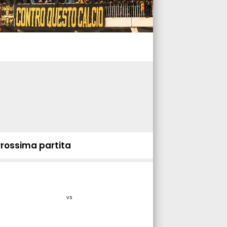
Prossima partita
vs