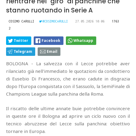
rientrare nel "giro" di panchine che
stanno ruotando in Serie A
COSIMO CARULLI
@COSIMOCARULLI
27.05.2026 10:06
1763
2
Twitter
Facebook
Whatsapp
Telegram
Email
BOLOGNA - La salvezza con il Lecce potrebbe aver
rilanciato già nell'immediato le quotazioni da condottiero
di Eusebio Di Francesco, che erano cadute in disgrazia
dopo l'Europa conquistata con il Sassuolo, la SemiFinale di
Champions League sulla panchina della Roma.
Il riscatto delle ultime annate buie potrebbe convincere
in queste ore il Bologna ad aprire un ciclo nuovo con il
tecnico abruzzese del Lecce sulla panchina: obiettivo
tornare in Europa.