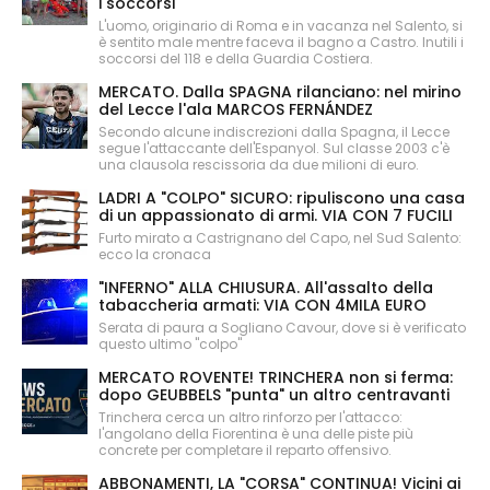
i soccorsi
L'uomo, originario di Roma e in vacanza nel Salento, si
è sentito male mentre faceva il bagno a Castro. Inutili i
soccorsi del 118 e della Guardia Costiera.
MERCATO. Dalla SPAGNA rilanciano: nel mirino
del Lecce l'ala MARCOS FERNÁNDEZ
Secondo alcune indiscrezioni dalla Spagna, il Lecce
segue l'attaccante dell'Espanyol. Sul classe 2003 c'è
una clausola rescissoria da due milioni di euro.
LADRI A "COLPO" SICURO: ripuliscono una casa
di un appassionato di armi. VIA CON 7 FUCILI
Furto mirato a Castrignano del Capo, nel Sud Salento:
ecco la cronaca
"INFERNO" ALLA CHIUSURA. All'assalto della
tabaccheria armati: VIA CON 4MILA EURO
Serata di paura a Sogliano Cavour, dove si è verificato
questo ultimo "colpo"
MERCATO ROVENTE! TRINCHERA non si ferma:
dopo GEUBBELS "punta" un altro centravanti
Trinchera cerca un altro rinforzo per l'attacco:
l'angolano della Fiorentina è una delle piste più
concrete per completare il reparto offensivo.
ABBONAMENTI, LA "CORSA" CONTINUA! Vicini ai