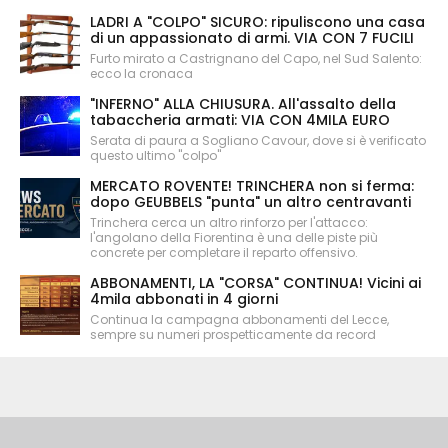
LADRI A "COLPO" SICURO: ripuliscono una casa
di un appassionato di armi. VIA CON 7 FUCILI
Furto mirato a Castrignano del Capo, nel Sud Salento:
ecco la cronaca
"INFERNO" ALLA CHIUSURA. All'assalto della
tabaccheria armati: VIA CON 4MILA EURO
Serata di paura a Sogliano Cavour, dove si è verificato
questo ultimo "colpo"
MERCATO ROVENTE! TRINCHERA non si ferma:
dopo GEUBBELS "punta" un altro centravanti
Trinchera cerca un altro rinforzo per l'attacco:
l'angolano della Fiorentina è una delle piste più
concrete per completare il reparto offensivo.
ABBONAMENTI, LA "CORSA" CONTINUA! Vicini ai
4mila abbonati in 4 giorni
Continua la campagna abbonamenti del Lecce,
sempre su numeri prospetticamente da record