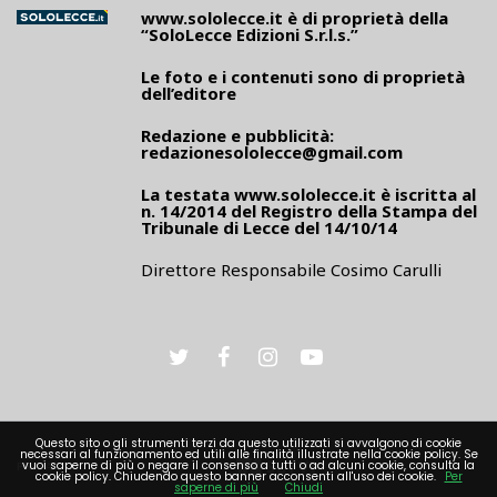
www.sololecce.it
è di proprietà della
“SoloLecce Edizioni S.r.l.s.”
Le foto e i contenuti sono di proprietà
dell’editore
Redazione e pubblicità:
redazionesololecce@gmail.com
La testata
www.sololecce.it
è iscritta al
n. 14/2014 del Registro della Stampa del
Tribunale di Lecce del 14/10/14
Direttore Responsabile Cosimo Carulli
Questo sito o gli strumenti terzi da questo utilizzati si avvalgono di cookie
necessari al funzionamento ed utili alle finalità illustrate nella cookie policy. Se
PRIVACY
vuoi saperne di più o negare il consenso a tutti o ad alcuni cookie, consulta la
cookie policy. Chiudendo questo banner acconsenti all'uso dei cookie.
Per
saperne di più
Chiudi