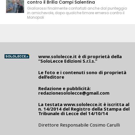
contro il Brilla Campi Salentina
Giallorossi finalmente confortati anche dal punteggio
in amichevole, dopo qualche timore emerso contro il
Monopoli
www.sololecce.it
è di proprietà della
“SoloLecce Edizioni S.r.l.s.”
Le foto e i contenuti sono di proprietà
dell’editore
Redazione e pubblicità:
redazionesololecce@gmail.com
La testata
www.sololecce.it
è iscritta al
n. 14/2014 del Registro della Stampa del
Tribunale di Lecce del 14/10/14
Direttore Responsabile Cosimo Carulli