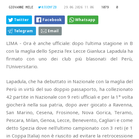
GIOVANNI MELE
@JOEMFZB
29.06.2026 11:06
1079
0
Twitter
Facebook
Whatsapp
Telegram
Email
LIMA - Ora è anche ufficiale: dopo l'ultima stagione in B
con la maglia dello Spezia l'ex Lecce Gianluca Lapadula ha
firmato con uno dei club più blasonati del Perù,
l'Universitario.
Lapadula, che ha debuttato in Nazionale con la maglia del
Perù in virtù del suo doppio passaporto, ha collezionato
42 partite in Nazionale con 9 reti ufficiali e per la 1° volta
giocherà nella sua patria, dopo aver giocato a Ravenna,
San Marino, Cesena, Frosinone, Nova Gorica, Teramo,
Pescara, Milan, Genoa, Lecce, Benevento, Cagliari e come
detto Spezia dove nell'ultimo campionato con 3 reti (e 1
in Coppa Italia) non è riuscito ad evitare la retrocessione