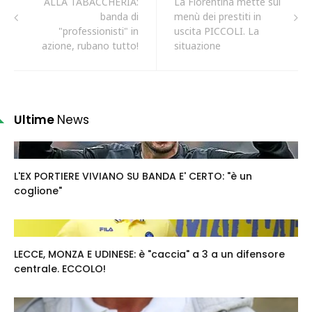
ALLA TABACCHERIA:
La Fiorentina mette sul
banda di
menù dei prestiti in
"professionisti" in
uscita PICCOLI. La
azione, rubano tutto!
situazione
Ultime
News
L'EX PORTIERE VIVIANO SU BANDA E' CERTO: "è un
coglione"
LECCE, MONZA E UDINESE: è "caccia" a 3 a un difensore
centrale. ECCOLO!