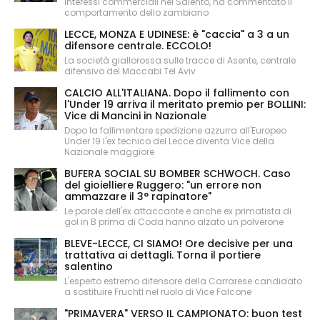
interessi commerciali nel Salento, ha commentato il
comportamento dello zambiano
LECCE, MONZA E UDINESE: è "caccia" a 3 a un
difensore centrale. ECCOLO!
La società giallorossa sulle tracce di Asente, centrale
difensivo del Maccabi Tel Aviv
CALCIO ALL'ITALIANA. Dopo il fallimento con
l'Under 19 arriva il meritato premio per BOLLINI:
Vice di Mancini in Nazionale
Dopo la fallimentare spedizione azzurra all'Europeo
Under 19 l'ex tecnico del Lecce diventa Vice della
Nazionale maggiore
BUFERA SOCIAL SU BOMBER SCHWOCH. Caso
del gioielliere Ruggero: "un errore non
ammazzare il 3° rapinatore"
Le parole dell'ex attaccante e anche ex primatista di
gol in B prima di Coda hanno alzato un polverone
BLEVE-LECCE, CI SIAMO! Ore decisive per una
trattativa ai dettagli. Torna il portiere
salentino
L'esperto estremo difensore della Carrarese candidato
a sostituire Fruchtl nel ruolo di Vice Falcone
"PRIMAVERA" VERSO IL CAMPIONATO: buon test