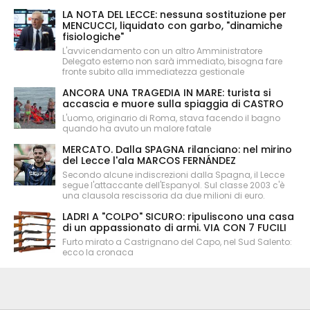
LA NOTA DEL LECCE: nessuna sostituzione per
MENCUCCI, liquidato con garbo, "dinamiche
fisiologiche"
L'avvicendamento con un altro Amministratore
Delegato esterno non sarà immediato, bisogna fare
fronte subito alla immediatezza gestionale
ANCORA UNA TRAGEDIA IN MARE: turista si
accascia e muore sulla spiaggia di CASTRO
L'uomo, originario di Roma, stava facendo il bagno
quando ha avuto un malore fatale
MERCATO. Dalla SPAGNA rilanciano: nel mirino
del Lecce l'ala MARCOS FERNÁNDEZ
Secondo alcune indiscrezioni dalla Spagna, il Lecce
segue l'attaccante dell'Espanyol. Sul classe 2003 c'è
una clausola rescissoria da due milioni di euro.
LADRI A "COLPO" SICURO: ripuliscono una casa
di un appassionato di armi. VIA CON 7 FUCILI
Furto mirato a Castrignano del Capo, nel Sud Salento:
ecco la cronaca