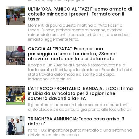
ULTIM'ORA. PANICO AL "FAZZI": uomo armato di
coltello minaccia i presenti. Fermato con il
taser
Momenti di paura questa mattina al “Vito Fazzi” di
Lecce. L'uomo, probabilmente minorenne, avrebbe
minacciato presenti e carabinieri. Un militare sarebbe
rimasto leggermente ferito.
CACCIA AL "PIRATA": Esce per una
passeggiata senza far rientro, 28enne
ritrovato morto con la bici deformata
Il corpo di un 28enne di Ugento è stato trovato nella
tarda serata di ieri lungo la strada per Racale. La bici è
stata trovata deformata e distante dal corpo.
Indagano i carabinieri.
L'ATTACCO FRONTALE DI BANDA AL LECCE: firma
in Libia da svincolato per 2 ragioni che
sosterrà davanti alla FIFA
Il giocatore si accasa in Libia e secondo alcune fonti
di SoloLecce.it è addirittura già pronto alle foto ufficiali
TRINCHERA ANNUNCIA: "ecco cosa arriva. 3
rinforzi"
Parla il DS: importante punto mercato a una settimana
del via al calcio che conta