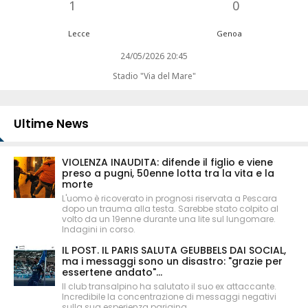
1
0
Lecce
Genoa
24/05/2026 20:45
Stadio "Via del Mare"
Ultime News
VIOLENZA INAUDITA: difende il figlio e viene
preso a pugni, 50enne lotta tra la vita e la
morte
L'uomo è ricoverato in prognosi riservata a Pescara
dopo un trauma alla testa. Sarebbe stato colpito al
volto da un 19enne durante una lite sul lungomare.
Indagini in corso.
IL POST. IL PARIS SALUTA GEUBBELS DAI SOCIAL,
ma i messaggi sono un disastro: "grazie per
essertene andato"...
Il club transalpino ha salutato il suo ex attaccante.
Incredibile la concentrazione di messaggi negativi
sulla sua esperienza parigina