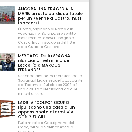
ANCORA UNA TRAGEDIA IN
MARE: arresto cardiaco fatale
per un 76enne a Castro, inutili
i soccorsi
L'uomo, originario di Roma e in
vacanza nel Salento, si è sentito
male mentre faceva il bagno a
Castro. Inutili i soccorsi del 118 e
della Guardia Costiera.
MERCATO. Dalla SPAGNA
rilanciano: nel mirino del
Lecce l'ala MARCOS
FERNÁNDEZ
Secondo alcune indiscrezioni dalla
Spagna, il Lecce segue l'attaccante
dell'Espanyol. Sul classe 2003 c'è
una clausola rescissoria da due
milioni di euro.
LADRI A "COLPO" SICURO:
ripuliscono una casa di un
appassionato di armi. VIA
CON 7 FUCILI
Furto mirato a Castrignano del
Capo, nel Sud Salento: ecco la
cronaca