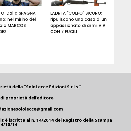
O. Dalla SPAGNA
LADRI A "COLPO" SICURO:
no: nel mirino del
ripuliscono una casa di un
l'ala MARCOS
appassionato di armi. VIA
DEZ
CON 7 FUCILI
ietà della “SoloLecce Edizioni S.r.l.s.”
di proprietà dell’editore
dazionesololecce@gmail.com
it
è iscritta al n. 14/2014 del Registro della Stampa
14/10/14