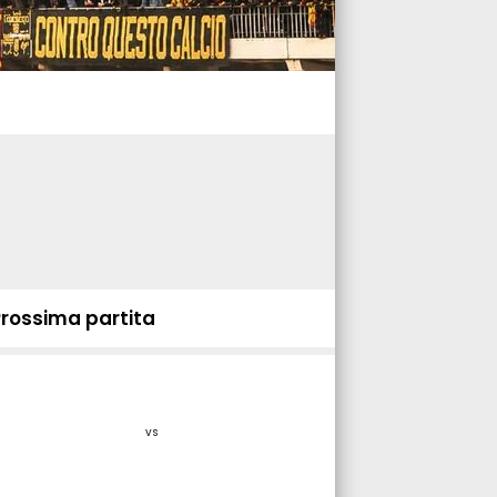
Prossima partita
vs