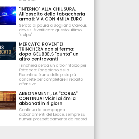
"INFERNO" ALLA CHIUSURA.
All'assalto della tabaccheria
armati: VIA CON 4MILA EURO
Serata di paura a Sogliano Cavour,
dove si è verificato questo ultimo
"colpo"
MERCATO ROVENTE!
TRINCHERA non si ferma:
dopo GEUBBELS "punta" un
altro centravanti
Trinchera cerca un altro rinforzo per
l'attacco: l'angolano della
Fiorentina è una delle piste più
concrete per completare il reparto
offensivo.
ABBONAMENTI, LA "CORSA"
CONTINUA! Vicini ai 4mila
abbonati in 4 giorni
Continua la campagna
abbonamenti del Lecce, sempre su
numeri prospetticamente da record