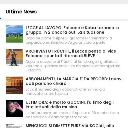
Ultime News
LECCE AL LAVORO: Falcone e Kaba tornano in
gruppo, in 2 ancora out. La situazione
Dopo tre giorni di riposo i giallorossi riprendono la
preparazione. Berisha e Veiga ancora a parte
ARCHIVIATO FRÜCHTL, il Lecce pensa al vice
Falcone: spunta il ritorno di BLEVE
Dopo la cessione di Früchtl al Salisburgo, i giallorossi
valutano il portiere cresciuto nel vivaio per completare
il reparto.
ABBONAMENTI, LA MARCIA E' DA RECORD: i nuovi
dati parlano chiaro
Ecco il numero degli abbonati che hanno già
rinnovato la loro tessera
ULTIM'ORA: è morto GUCCINI, l'ultimo degli
intellettuali della musica
Il cantautore modenese si è spento a 86 anni, nel suo
casolare nelle campagne toscane
MENCUCCI SI DIMETTE PURE VIA SOCIAL, alla