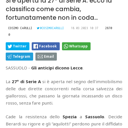
Si è aperta la 27° di Serie A: ecco la
classifica come cambia,
fortunatamente non in coda...
COSIMO CARULLI
@COSIMOCARULLI
18.03.2023 10:37
2870
0
Twitter
Facebook
Whatsapp
Telegram
Email
SASSUOLO -
Gli anticipi dicono Lecce
.
La
27° di Serie A
si è aperta nel segno dell'immobilismo
delle due dirette concorrenti nella corsa salvezza dei
giallorossi, che passano la giornata incassando un disco
rosso, senza fare punti.
Cade la resistenza dello
Spezia
a
Sassuolo
. Decide
Berardi su rigore e gli “aquilotti” perdono pure il diffidato