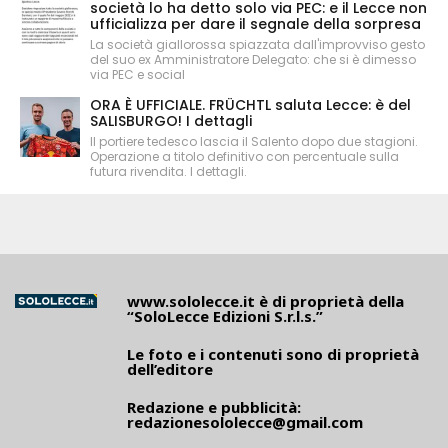
società lo ha detto solo via PEC: e il Lecce non
ufficializza per dare il segnale della sorpresa
La società giallorossa spiazzata dall'improvviso gesto
del suo ex Amministratore Delegato: che si è dimesso
via PEC e social
ORA È UFFICIALE. FRÜCHTL saluta Lecce: è del
SALISBURGO! I dettagli
Il portiere tedesco lascia il Salento dopo due stagioni.
Operazione a titolo definitivo con percentuale sulla
futura rivendita. I dettagli.
www.sololecce.it
è di proprietà della
“SoloLecce Edizioni S.r.l.s.”
Le foto e i contenuti sono di proprietà
dell’editore
Redazione e pubblicità:
redazionesololecce@gmail.com