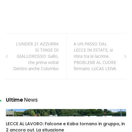
L'UNDER 21 AZZURRA
A UN PASSO DAL
SI TINGE DI
LECCE IN ESTATE, si
GIALLOROSSO: Gallo,
ritira tra le lacrime.
che prima volta!
PROBLEMI AL CUORE
Dentro anche Colombo
fermano LUCAS LEIVA
Ultime
News
LECCE AL LAVORO: Falcone e Kaba tornano in gruppo, in
2 ancora out. La situazione