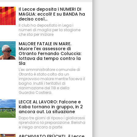
Il Lecce deposita i NUMERI DI
MAGLIA: eccoli! E su BANDA ha
deciso così...
Il club ha depositato in Lega i
numeri di maglia per la stagione
che sta per iniziare
MALORE FATALE IN MARE.
Muore l'ex assessore di
Otranto Fernando Coluccia:
lottava da tempo contro la
Sla
L'ex amministratore comunale di
Otranto è stato colto da un
improvviso malore mentre faceva il
bagno. Inutili i tentativi di
rianimazione del 118 e della
Guardia Costiera.
LECCE AL LAVORO: Falcone e
Kaba tornano in gruppo, in 2
ancora out. La situazione
Dopo tre giorni di riposo i giallorossi
riprendono la preparazione. Berisha
e Veiga ancora a parte
ARCHIVIATO FRÜCHTL, il Lecce