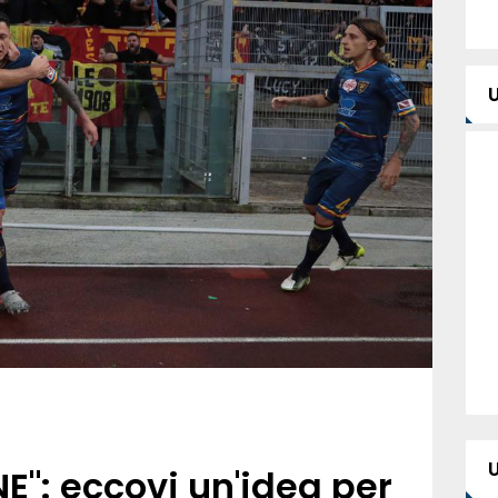
": eccovi un'idea per