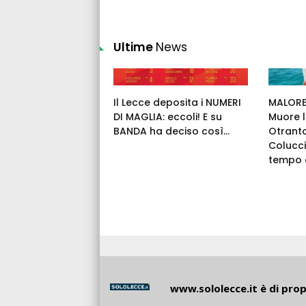
Ultime
News
Il Lecce deposita i NUMERI
MALORE 
DI MAGLIA: eccoli! E su
Muore l
BANDA ha deciso così...
Otrant
Colucci
tempo c
www.sololecce.it
è di propr