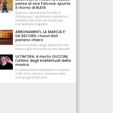
pensa al vice Falcone: spunta
il ritorno di BLEVE
Dopo la cessione di Früchtl al
Salisburgo, i giallorossi valutano il
portiere cresciuto nel vivaio per
completare il reparto.
ABBONAMENTI, LA MARCIA E'
DA RECORD: i nuovi dati
parlano chiaro
Ecco il numero degli abbonati che
hanno già rinnovato la loro tessera
ULTIM'ORA: è morto GUCCINI,
l'ultimo degli intellettuali della
musica
Il cantautore modenese si è spento
a 86 anni, nel suo casolare nelle
campagne toscane