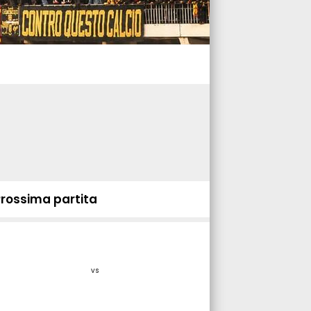
Prossima partita
vs