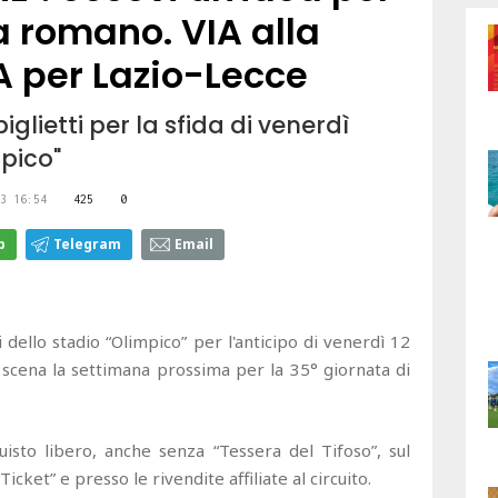
a romano. VIA alla
A per Lazio-Lecce
glietti per la sfida di venerdì
mpico"
3 16:54
425
0
p
Telegram
Email
i dello stadio “Olimpico” per l'anticipo di venerdì 12
i scena la settimana prossima per la 35° giornata di
uisto libero, anche senza “Tessera del Tifoso”, sul
Ticket” e presso le rivendite affiliate al circuito.