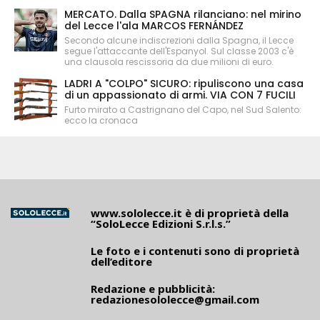
MERCATO. Dalla SPAGNA rilanciano: nel mirino
del Lecce l'ala MARCOS FERNÁNDEZ
Secondo alcune indiscrezioni dalla Spagna, il Lecce
segue l'attaccante dell'Espanyol. Sul classe 2003 c'è
una clausola rescissoria da due milioni di euro.
LADRI A "COLPO" SICURO: ripuliscono una casa
di un appassionato di armi. VIA CON 7 FUCILI
Furto mirato a Castrignano del Capo, nel Sud Salento:
ecco la cronaca
www.sololecce.it
è di proprietà della
“SoloLecce Edizioni S.r.l.s.”
Le foto e i contenuti sono di proprietà
dell’editore
Redazione e pubblicità:
redazionesololecce@gmail.com