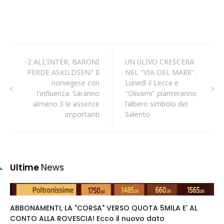
-2 ALL'INTER, BARONI
UN ULIVO CRESCERA'
PERDE ASKILDSEN? Il
NEL "VIA DEL MARE".
norvegese con
Lunedì il Lecce e
l'influenza. Saranno
"Olivami" pianteranno
almeno 3 le assenze
l'albero simbolo del
importanti
Salento
Ultime
News
ABBONAMENTI, LA "CORSA" VERSO QUOTA 5MILA E' AL
CONTO ALLA ROVESCIA! Ecco il nuovo dato