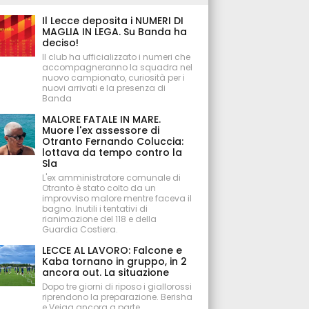
Il Lecce deposita i NUMERI DI
MAGLIA IN LEGA. Su Banda ha
deciso!
Il club ha ufficializzato i numeri che
accompagneranno la squadra nel
nuovo campionato, curiosità per i
nuovi arrivati e la presenza di
Banda
MALORE FATALE IN MARE.
Muore l'ex assessore di
Otranto Fernando Coluccia:
lottava da tempo contro la
Sla
L'ex amministratore comunale di
Otranto è stato colto da un
improvviso malore mentre faceva il
bagno. Inutili i tentativi di
rianimazione del 118 e della
Guardia Costiera.
LECCE AL LAVORO: Falcone e
Kaba tornano in gruppo, in 2
ancora out. La situazione
Dopo tre giorni di riposo i giallorossi
riprendono la preparazione. Berisha
e Veiga ancora a parte