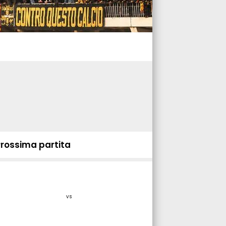
Prossima partita
vs