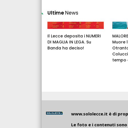
Ultime
News
Il Lecce deposita i NUMERI
MALORE 
DI MAGLIA IN LEGA. Su
Muore l
Banda ha deciso!
Otrant
Colucci
tempo c
www.sololecce.it
è di propr
Le foto e i contenuti sono 