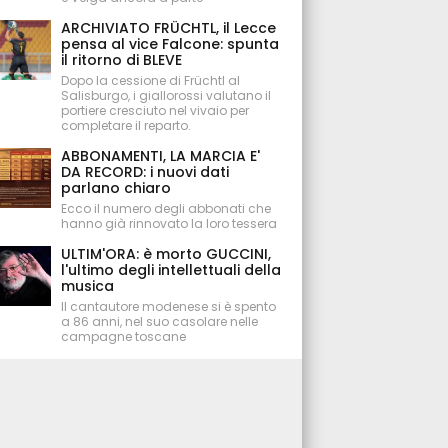
ARCHIVIATO FRÜCHTL, il Lecce
pensa al vice Falcone: spunta
il ritorno di BLEVE
Dopo la cessione di Früchtl al
Salisburgo, i giallorossi valutano il
portiere cresciuto nel vivaio per
completare il reparto.
ABBONAMENTI, LA MARCIA E'
DA RECORD: i nuovi dati
parlano chiaro
Ecco il numero degli abbonati che
hanno già rinnovato la loro tessera
ULTIM'ORA: è morto GUCCINI,
l'ultimo degli intellettuali della
musica
Il cantautore modenese si è spento
a 86 anni, nel suo casolare nelle
campagne toscane