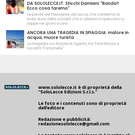
DA SOLOLECCE.IT. Sticchi Damiani: "Banda?
Ecco cosa faremo"
Le parole del Presidente del Lecce, che conferma la
linea dura della società che vi abbiamo ripercorso a
tappe nei giorni scorsi
ANCORA UNA TRAGEDIA IN SPIAGGIA: malore in
acqua, muore turista
La tragedia sul litorale di Ugento, tra Torre Mozza e
località "Fontanelle"
www.sololecce.it
è di proprietà della
“SoloLecce Edizioni S.r.l.s.”
Le foto e i contenuti sono di proprietà
dell’editore
Redazione e pubblicità:
redazionesololecce@gmail.com
La testata
www.sololecce.it
è iscritta al