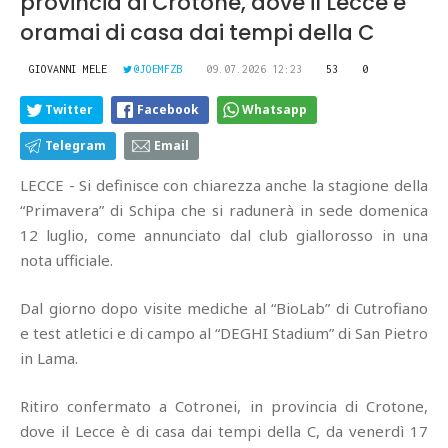
provincia di Crotone, dove il Lecce è
oramai di casa dai tempi della C
GIOVANNI MELE
@JOEMFZB
09.07.2026 12:23
53
0
Twitter
Facebook
Whatsapp
Telegram
Email
LECCE - Si definisce con chiarezza anche la stagione della
“Primavera” di Schipa che si radunerà in sede domenica
12 luglio, come annunciato dal club giallorosso in una
nota ufficiale.
Dal giorno dopo visite mediche al “BioLab” di Cutrofiano
e test atletici e di campo al “DEGHI Stadium” di San Pietro
in Lama.
Ritiro confermato a Cotronei, in provincia di Crotone,
dove il Lecce è di casa dai tempi della C, da venerdì 17