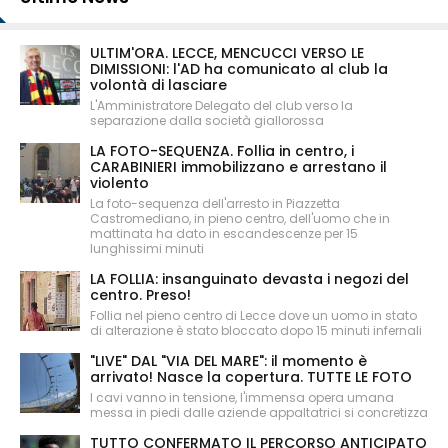
ULTIM'ORA. LECCE, MENCUCCI VERSO LE
DIMISSIONI: l'AD ha comunicato al club la
volontà di lasciare
L'Amministratore Delegato del club verso la
separazione dalla società giallorossa
LA FOTO-SEQUENZA. Follia in centro, i
CARABINIERI immobilizzano e arrestano il
violento
La foto-sequenza dell'arresto in Piazzetta
Castromediano, in pieno centro, dell'uomo che in
mattinata ha dato in escandescenze per 15
lunghissimi minuti
LA FOLLIA: insanguinato devasta i negozi del
centro. Preso!
Follia nel pieno centro di Lecce dove un uomo in stato
di alterazione è stato bloccato dopo 15 minuti infernali
"LIVE" DAL "VIA DEL MARE": il momento è
arrivato! Nasce la copertura. TUTTE LE FOTO
I cavi vanno in tensione, l'immensa opera umana
messa in piedi dalle aziende appaltatrici si concretizza
TUTTO CONFERMATO IL PERCORSO ANTICIPATO