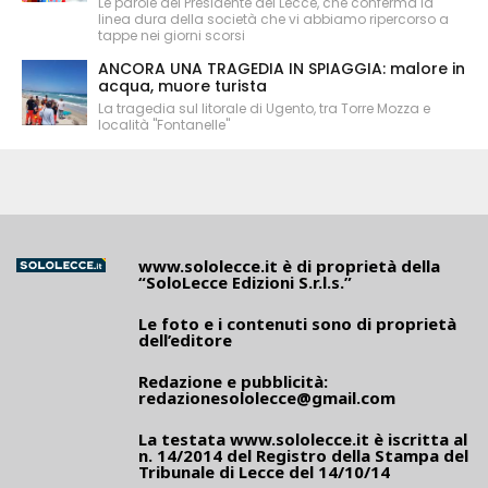
Le parole del Presidente del Lecce, che conferma la
linea dura della società che vi abbiamo ripercorso a
tappe nei giorni scorsi
ANCORA UNA TRAGEDIA IN SPIAGGIA: malore in
acqua, muore turista
La tragedia sul litorale di Ugento, tra Torre Mozza e
località "Fontanelle"
www.sololecce.it
è di proprietà della
“SoloLecce Edizioni S.r.l.s.”
Le foto e i contenuti sono di proprietà
dell’editore
Redazione e pubblicità:
redazionesololecce@gmail.com
La testata
www.sololecce.it
è iscritta al
n. 14/2014 del Registro della Stampa del
Tribunale di Lecce del 14/10/14