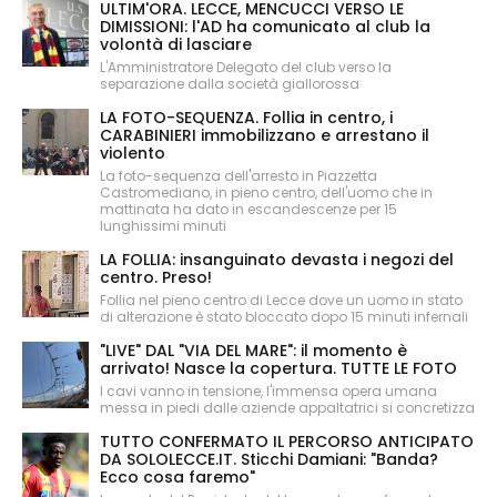
ULTIM'ORA. LECCE, MENCUCCI VERSO LE
DIMISSIONI: l'AD ha comunicato al club la
volontà di lasciare
L'Amministratore Delegato del club verso la
separazione dalla società giallorossa
LA FOTO-SEQUENZA. Follia in centro, i
CARABINIERI immobilizzano e arrestano il
violento
La foto-sequenza dell'arresto in Piazzetta
Castromediano, in pieno centro, dell'uomo che in
mattinata ha dato in escandescenze per 15
lunghissimi minuti
LA FOLLIA: insanguinato devasta i negozi del
centro. Preso!
Follia nel pieno centro di Lecce dove un uomo in stato
di alterazione è stato bloccato dopo 15 minuti infernali
"LIVE" DAL "VIA DEL MARE": il momento è
arrivato! Nasce la copertura. TUTTE LE FOTO
I cavi vanno in tensione, l'immensa opera umana
messa in piedi dalle aziende appaltatrici si concretizza
TUTTO CONFERMATO IL PERCORSO ANTICIPATO
DA SOLOLECCE.IT. Sticchi Damiani: "Banda?
Ecco cosa faremo"