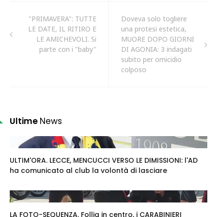
"PRIMAVERA": TUTTE
Doveva solo togliere
LE DATE, IL RITIRO E
una protesi estetica,
LE AMICHEVOLI. Si
MUORE DOPO GIORNI
parte con i "baby"
DI AGONIA: 3 indagati
subito per omicidio
colposo
Ultime
News
ULTIM'ORA. LECCE, MENCUCCI VERSO LE DIMISSIONI: l'AD
ha comunicato al club la volontà di lasciare
LA FOTO-SEQUENZA. Follia in centro, i CARABINIERI