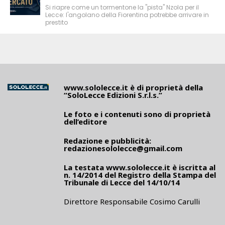
Si riapre come un tormentone la "pista" Nzola per il
Lecce: l'angolano della Fiorentina potrebbe arrivare in
prestito
www.sololecce.it
è di proprietà della
“SoloLecce Edizioni S.r.l.s.”
Le foto e i contenuti sono di proprietà
dell’editore
Redazione e pubblicità:
redazionesololecce@gmail.com
La testata
www.sololecce.it
è iscritta al
n. 14/2014 del Registro della Stampa del
Tribunale di Lecce del 14/10/14
Direttore Responsabile Cosimo Carulli