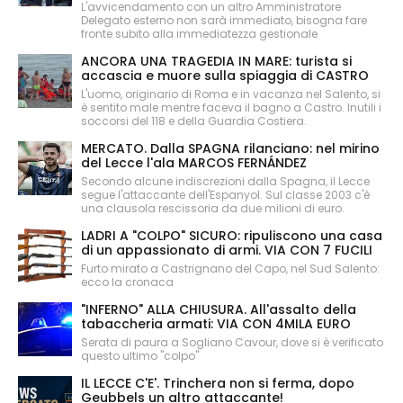
L'avvicendamento con un altro Amministratore
Delegato esterno non sarà immediato, bisogna fare
fronte subito alla immediatezza gestionale
ANCORA UNA TRAGEDIA IN MARE: turista si
accascia e muore sulla spiaggia di CASTRO
L'uomo, originario di Roma e in vacanza nel Salento, si
è sentito male mentre faceva il bagno a Castro. Inutili i
soccorsi del 118 e della Guardia Costiera.
MERCATO. Dalla SPAGNA rilanciano: nel mirino
del Lecce l'ala MARCOS FERNÁNDEZ
Secondo alcune indiscrezioni dalla Spagna, il Lecce
segue l'attaccante dell'Espanyol. Sul classe 2003 c'è
una clausola rescissoria da due milioni di euro.
LADRI A "COLPO" SICURO: ripuliscono una casa
di un appassionato di armi. VIA CON 7 FUCILI
Furto mirato a Castrignano del Capo, nel Sud Salento:
ecco la cronaca
"INFERNO" ALLA CHIUSURA. All'assalto della
tabaccheria armati: VIA CON 4MILA EURO
Serata di paura a Sogliano Cavour, dove si è verificato
questo ultimo "colpo"
IL LECCE C'E'. Trinchera non si ferma, dopo
Geubbels un altro attaccante!