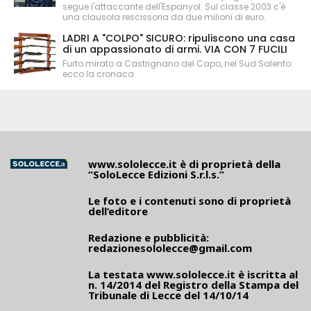
segue l'attaccante dell'Espanyol. Sul classe 2003 c'è
una clausola rescissoria da due milioni di euro.
LADRI A "COLPO" SICURO: ripuliscono una casa
di un appassionato di armi. VIA CON 7 FUCILI
Furto mirato a Castrignano del Capo, nel Sud Salento:
ecco la cronaca
www.sololecce.it
è di proprietà della
“SoloLecce Edizioni S.r.l.s.”
Le foto e i contenuti sono di proprietà
dell’editore
Redazione e pubblicità:
redazionesololecce@gmail.com
La testata
www.sololecce.it
è iscritta al
n. 14/2014 del Registro della Stampa del
Tribunale di Lecce del 14/10/14