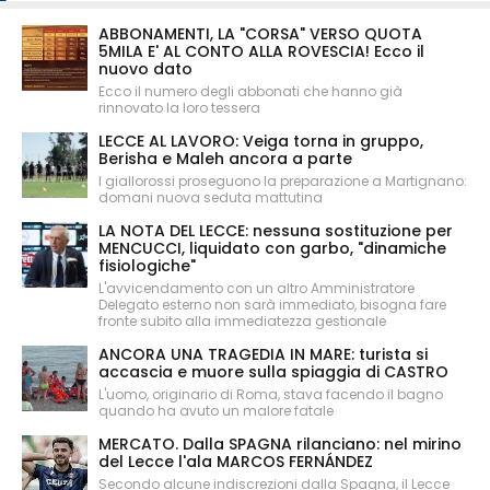
ABBONAMENTI, LA "CORSA" VERSO QUOTA
5MILA E' AL CONTO ALLA ROVESCIA! Ecco il
nuovo dato
Ecco il numero degli abbonati che hanno già
rinnovato la loro tessera
LECCE AL LAVORO: Veiga torna in gruppo,
Berisha e Maleh ancora a parte
I giallorossi proseguono la preparazione a Martignano:
domani nuova seduta mattutina
LA NOTA DEL LECCE: nessuna sostituzione per
MENCUCCI, liquidato con garbo, "dinamiche
fisiologiche"
L'avvicendamento con un altro Amministratore
Delegato esterno non sarà immediato, bisogna fare
fronte subito alla immediatezza gestionale
ANCORA UNA TRAGEDIA IN MARE: turista si
accascia e muore sulla spiaggia di CASTRO
L'uomo, originario di Roma, stava facendo il bagno
quando ha avuto un malore fatale
MERCATO. Dalla SPAGNA rilanciano: nel mirino
del Lecce l'ala MARCOS FERNÁNDEZ
Secondo alcune indiscrezioni dalla Spagna, il Lecce