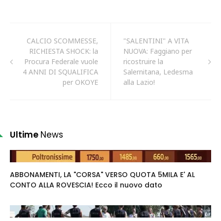
CALCIO SCOMMESSE,
"SALENTINI" A VITA
RICHIESTA SHOCK: la
NUOVA: Faggiano per
Procura Federale vuole
ricostruire la
4 ANNI DI SQUALIFICA
Salernitana, Ledesma
per OKOYE
alla Lazio!
Ultime
News
ABBONAMENTI, LA "CORSA" VERSO QUOTA 5MILA E' AL
CONTO ALLA ROVESCIA! Ecco il nuovo dato