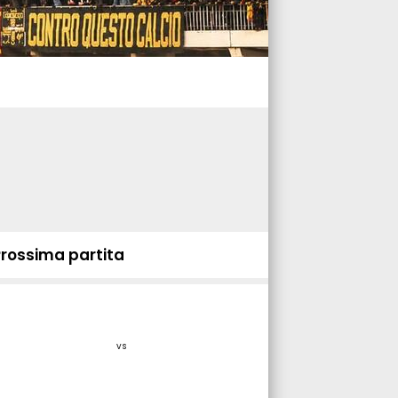
Prossima partita
vs