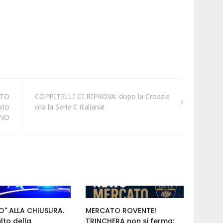
ATO
COPPITELLI CI RIPROVA: dopo la Croazia
ato
ora la Serie C italiana!
INO
O" ALLA CHIUSURA.
MERCATO ROVENTE!
alto della
TRINCHERA non si ferma: