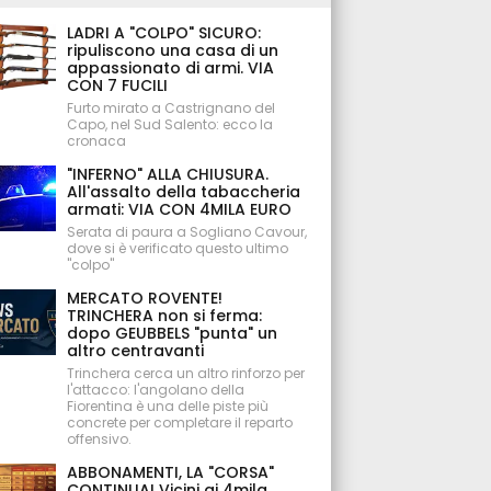
LADRI A "COLPO" SICURO:
ripuliscono una casa di un
appassionato di armi. VIA
CON 7 FUCILI
Furto mirato a Castrignano del
Capo, nel Sud Salento: ecco la
cronaca
"INFERNO" ALLA CHIUSURA.
All'assalto della tabaccheria
armati: VIA CON 4MILA EURO
Serata di paura a Sogliano Cavour,
dove si è verificato questo ultimo
"colpo"
MERCATO ROVENTE!
TRINCHERA non si ferma:
dopo GEUBBELS "punta" un
altro centravanti
Trinchera cerca un altro rinforzo per
l'attacco: l'angolano della
Fiorentina è una delle piste più
concrete per completare il reparto
offensivo.
ABBONAMENTI, LA "CORSA"
CONTINUA! Vicini ai 4mila