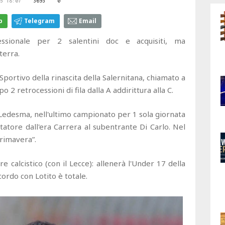
5 18:07
3693
0
p
Telegram
Email
ssionale per 2 salentini doc e acquisiti, ma
terra.
Sportivo della rinascita della Salernitana, chiamato a
o 2 retrocessioni di fila dalla A addirittura alla C.
 Ledesma, nell'ultimo campionato per 1 sola giornata
ttatore dall'era Carrera al subentrante Di Carlo. Nel
Primavera”.
calcistico (con il Lecce): allenerà l'Under 17 della
ccordo con Lotito è totale.