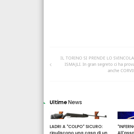
IL TORINO SI PRENDE LO SVINCOL
ISMAJLI. In gran segreto ci ha prov
anche CORV
Ultime
News
LADRI A "COLPO" SICURO:
"INFERN
ripuliscono una casa di un
All'ass