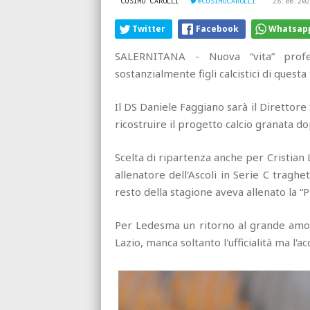
COSIMO CARULLI
@COSIMOCARULLI
28.06.202
Twitter
Facebook
Whatsap
SALERNITANA - Nuova “vita” profe
sostanzialmente figli calcistici di questa 
Il DS Daniele Faggiano sarà il Direttore 
ricostruire il progetto calcio granata dop
Scelta di ripartenza anche per Cristian
allenatore dell'Ascoli in Serie C traghe
resto della stagione aveva allenato la “
Per Ledesma un ritorno al grande amore 
Lazio, manca soltanto l'ufficialità ma l'a