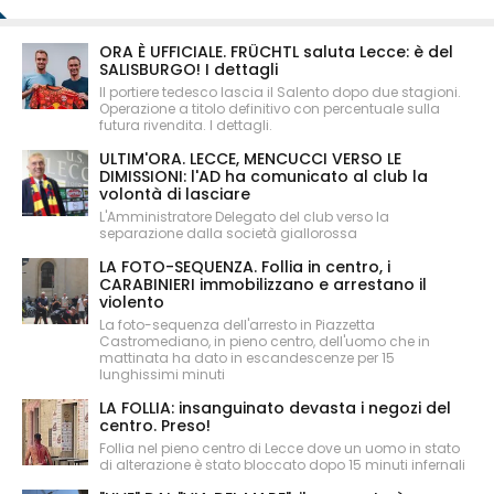
ORA È UFFICIALE. FRÜCHTL saluta Lecce: è del
SALISBURGO! I dettagli
Il portiere tedesco lascia il Salento dopo due stagioni.
Operazione a titolo definitivo con percentuale sulla
futura rivendita. I dettagli.
ULTIM'ORA. LECCE, MENCUCCI VERSO LE
DIMISSIONI: l'AD ha comunicato al club la
volontà di lasciare
L'Amministratore Delegato del club verso la
separazione dalla società giallorossa
LA FOTO-SEQUENZA. Follia in centro, i
CARABINIERI immobilizzano e arrestano il
violento
La foto-sequenza dell'arresto in Piazzetta
Castromediano, in pieno centro, dell'uomo che in
mattinata ha dato in escandescenze per 15
lunghissimi minuti
LA FOLLIA: insanguinato devasta i negozi del
centro. Preso!
Follia nel pieno centro di Lecce dove un uomo in stato
di alterazione è stato bloccato dopo 15 minuti infernali