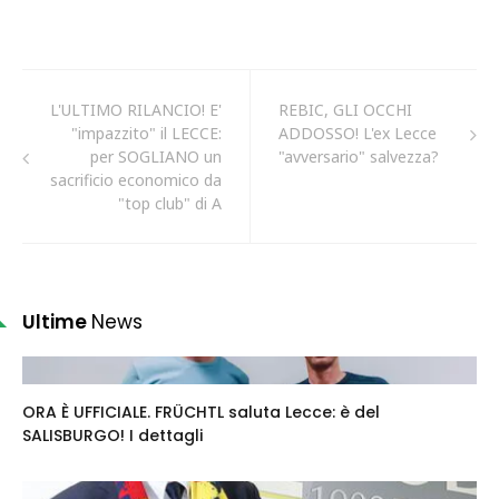
L'ULTIMO RILANCIO! E'
REBIC, GLI OCCHI
"impazzito" il LECCE:
ADDOSSO! L'ex Lecce
per SOGLIANO un
"avversario" salvezza?
sacrificio economico da
"top club" di A
Ultime
News
ORA È UFFICIALE. FRÜCHTL saluta Lecce: è del
SALISBURGO! I dettagli