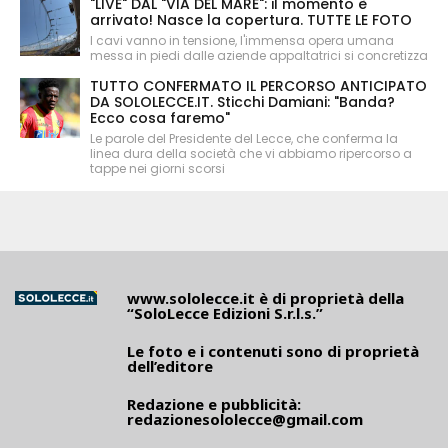
"LIVE" DAL "VIA DEL MARE": il momento è
arrivato! Nasce la copertura. TUTTE LE FOTO
I cavi vanno in tensione, l'immensa opera umana
messa in piedi dalle aziende appaltatrici si concretizza
TUTTO CONFERMATO IL PERCORSO ANTICIPATO
DA SOLOLECCE.IT. Sticchi Damiani: "Banda?
Ecco cosa faremo"
Le parole del Presidente del Lecce, che conferma la
linea dura della società che vi abbiamo ripercorso a
tappe nei giorni scorsi
www.sololecce.it
è di proprietà della
“SoloLecce Edizioni S.r.l.s.”
Le foto e i contenuti sono di proprietà
dell’editore
Redazione e pubblicità:
redazionesololecce@gmail.com