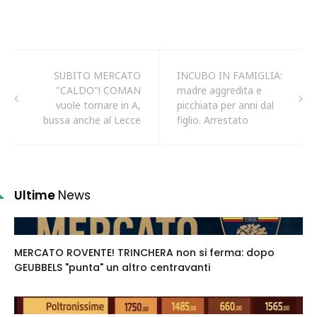
SUBITO MERCATO
INCUBO IN FAMIGLIA:
"CALDO"! COMAN
madre aggredita e
vuole tornare in A,
picchiata per anni dal
bussa anche al Lecce
figlio. Arrestato
Ultime
News
MERCATO ROVENTE! TRINCHERA non si ferma: dopo
GEUBBELS "punta" un altro centravanti