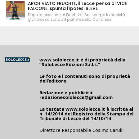
ARCHIVIATO FRUCHTL, il Lecce pensa al VICE
FALCONE: spunta l'ipotesi BLEVE
Dopo la cessione di Fruchtl al Salisburgo la società
giallorossa sonda il portiere della Carrarese
www.sololecce.it
è di proprietà della
“SoloLecce Edizioni S.r.l.s.”
Le foto e i contenuti sono di proprietà
dell’editore
Redazione e pubblicità:
redazionesololecce@gmail.com
La testata
www.sololecce.it
è iscritta al
n. 14/2014 del Registro della Stampa del
Tribunale di Lecce del 14/10/14
Direttore Responsabile Cosimo Carulli