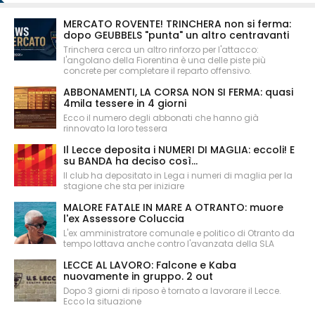
MERCATO ROVENTE! TRINCHERA non si ferma:
dopo GEUBBELS "punta" un altro centravanti
Trinchera cerca un altro rinforzo per l'attacco:
l'angolano della Fiorentina è una delle piste più
concrete per completare il reparto offensivo.
ABBONAMENTI, LA CORSA NON SI FERMA: quasi
4mila tessere in 4 giorni
Ecco il numero degli abbonati che hanno già
rinnovato la loro tessera
Il Lecce deposita i NUMERI DI MAGLIA: eccoli! E
su BANDA ha deciso così...
Il club ha depositato in Lega i numeri di maglia per la
stagione che sta per iniziare
MALORE FATALE IN MARE A OTRANTO: muore
l'ex Assessore Coluccia
L'ex amministratore comunale e politico di Otranto da
tempo lottava anche contro l'avanzata della SLA
LECCE AL LAVORO: Falcone e Kaba
nuovamente in gruppo. 2 out
Dopo 3 giorni di riposo è tornato a lavorare il Lecce.
Ecco la situazione