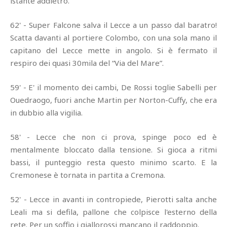
istante addietro.
62' - Super Falcone salva il Lecce a un passo dal baratro!
Scatta davanti al portiere Colombo, con una sola mano il
capitano del Lecce mette in angolo. Si è fermato il
respiro dei quasi 30mila del “Via del Mare”.
59' - E' il momento dei cambi, De Rossi toglie Sabelli per
Ouedraogo, fuori anche Martin per Norton-Cuffy, che era
in dubbio alla vigilia.
58' - Lecce che non ci prova, spinge poco ed è
mentalmente bloccato dalla tensione. Si gioca a ritmi
bassi, il punteggio resta questo minimo scarto. E la
Cremonese è tornata in partita a Cremona.
52' - Lecce in avanti in contropiede, Pierotti salta anche
Leali ma si defila, pallone che colpisce l'esterno della
rete. Per un soffio i giallorossi mancano il raddoppio.