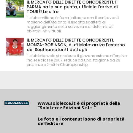
IL MERCATO DELLE DIRETTE CONCORRENTI. Il
PARMA ha la sua punta, ufficiale l'arrivo di
TOURÉ! Le cifre
Il club emiliano rinforza l'attacco con il centravanti
maliano dell'Atalanta. Il riscatto scatterà al
raggiungimento della salvezza e di determinati
obiettivi individuali.
IL MERCATO DELLE DIRETTE CONCORRENTI.
MONZA-ROBINSON, è ufficiale: arriva l'esterno
del Southampton! I dettagli
Il club brianzolo si assicura il giovane esterno offensivo
inglese classe 2007, reduce da una stagione da 26
presenze e 2 reti in Championship.
www.sololecce.it
è di proprietà della
“SoloLecce Edizioni S.r.l.s.”
Le foto e i contenuti sono di proprietà
dell’editore