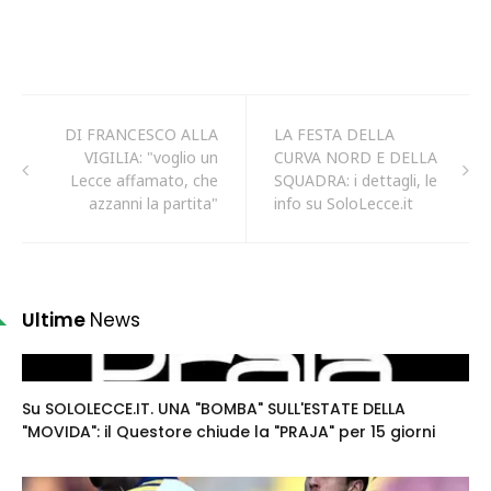
DI FRANCESCO ALLA
LA FESTA DELLA
VIGILIA: "voglio un
CURVA NORD E DELLA
Lecce affamato, che
SQUADRA: i dettagli, le
azzanni la partita"
info su SoloLecce.it
Ultime
News
Su SOLOLECCE.IT. UNA "BOMBA" SULL'ESTATE DELLA
"MOVIDA": il Questore chiude la "PRAJA" per 15 giorni