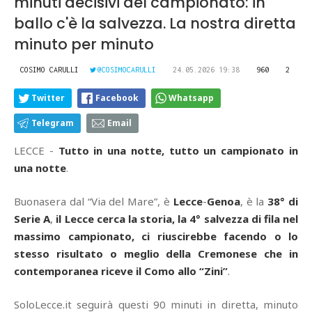
minuti decisivi del campionato: in
ballo c'è la salvezza. La nostra diretta
minuto per minuto
COSIMO CARULLI
@COSIMOCARULLI
24.05.2026 19:38
960
2
Twitter
Facebook
Whatsapp
Telegram
Email
LECCE -
Tutto in una notte, tutto un campionato in
una notte
.
Buonasera dal “Via del Mare”, è
Lecce
-
Genoa
, è la
38° di
Serie A
,
il Lecce cerca la storia, la 4° salvezza di fila nel
massimo campionato, ci riuscirebbe facendo o lo
stesso risultato o meglio della Cremonese che in
contemporanea riceve il Como allo “Zini”
.
SoloLecce.it seguirà questi 90 minuti in diretta, minuto