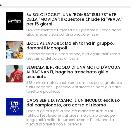
Su SOLOLECCE.IT. UNA "BOMBA" SULL'ESTATE
DELLA "MOVIDA": il Questore chiude la "PRAJA"
per 15 giorni
Provvedimento d'urgenza del Questore di Lecce dopo
alcuni recenti episodi di cronaca e risse
LECCE AL LAVORO: Maleh torna in gruppo,
domani il Monopoli
Berisha ancora a ritmo ridotto, alla vigilia dell'ultimo
test prima del calcio ufficiale
SEGNALA IL PERICOLO DI UNA MOTO D'ACQUA
AI BAGNANTI, bagnino trascinato giù e
picchiato
Il 18enne era intervenuto prontamente per segnalare a
tutti i bagnanti il pericolo: è stato trascinato giù dalla
torretta e picchiato
CAOS SERIE D. FASANO, È UN INCUBO: escluso
dal campionato, ora corsa al ricorso
Doccia gelata per la società biancazzurra: la LND
ratifica l'esclusione dal prossimo campionato per
irregolarità nella documentazione d'iscrizione. La
nuova proprietà non si arrende.