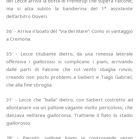
del Lecce arriva la botta di Frendrup che supera Falcone,
ma si alza subito la bandierina del 1° assistente
dell'arbitro Doveri.
36' - Arriva il boato del “Via del Mare”: Como in vantaggio
a Cremona.
35' - Lecce titubante dietro, da una rimessa laterale
offensiva i giallorossi si complicano i piani, arrivando
dalle parti di Falcone che col vento sbaglia rinvio,
creando non pochi problemi a Siebert e Tiago Gabriel,
che alla fine sbroglia.
31' - Lecce che “balla” dietro, con Siebert costretto ad
allontanare via un pallone vagante molto pericoloso, che
danzava nell'area giallorossa. Trattiene il fiato lo stadio
giallorosso.
28' - Pierotti, pallone lungo in contropiede verso