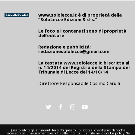
www.sololecce.it
è di proprietà della
“SoloLecce Edizioni S.r.l.s.”
Le foto e i contenuti sono di proprietà
dell’editore
Redazione e pubblicità:
redazionesololecce@gmail.com
La testata
www.sololecce.it
è iscritta al
n. 14/2014 del Registro della Stampa del
Tribunale di Lecce del 14/10/14
Direttore Responsabile Cosimo Carulli
Questo sito o gli strumenti terzi da questo utilizzati si avvalgono di cookie
necessari al funzionamento ed utili alle finalità illustrate nella cookie policy. Se