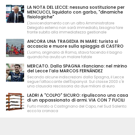
LA NOTA DEL LECCE: nessuna sostituzione per
MENCUCCI, liquidato con garbo, "dinamiche
fisiologiche"
L'avvicendamento con un altro Amministratore
Delegato esterno non sarà immediato, bisogna fare
fronte subito alla immediatezza gestionale
ANCORA UNA TRAGEDIA IN MARE: turista si
accascia e muore sulla spiaggia di CASTRO
L'uomo, originario di Roma, stava facendo il bagno
quando ha avuto un malore fatale
MERCATO. Dalla SPAGNA rilanciano: nel mirino
del Lecce l'ala MARCOS FERNÁNDEZ
Secondo alcune indiscrezioni dalla Spagna, il Lecce
segue l'attaccante dell'Espanyol. Sul classe 2003 c'è
una clausola rescissoria da due milioni di euro.
LADRI A "COLPO" SICURO: ripuliscono una casa
di un appassionato di armi. VIA CON 7 FUCILI
Furto mirato a Castrignano del Capo, nel Sud Salento:
ecco la cronaca