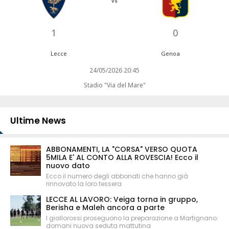
vs
1
0
Lecce
Genoa
24/05/2026 20:45
Stadio "Via del Mare"
Ultime News
ABBONAMENTI, LA "CORSA" VERSO QUOTA
5MILA E' AL CONTO ALLA ROVESCIA! Ecco il
nuovo dato
Ecco il numero degli abbonati che hanno già
rinnovato la loro tessera
LECCE AL LAVORO: Veiga torna in gruppo,
Berisha e Maleh ancora a parte
I giallorossi proseguono la preparazione a Martignano:
domani nuova seduta mattutina