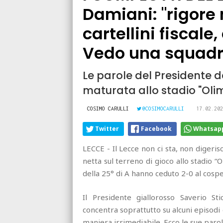
Damiani: "rigore 
cartellini fiscale,
Vedo una squadr
Le parole del Presidente d
maturata allo stadio "Olim
COSIMO CARULLI
@COSIMOCARULLI
17.02.202
Twitter
Facebook
Whatsap
LECCE - Il Lecce non ci sta, non diger
netta sul terreno di gioco allo stadio “O
della 25° di A hanno ceduto 2-0 al cospe
Il Presidente giallorosso Saverio Sti
concentra soprattutto su alcuni episodi
maniera irrimediabile. Ecco le sue parol