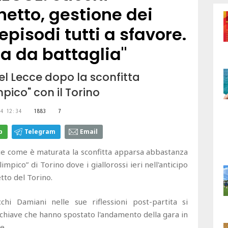
netto, gestione dei
 episodi tutti a sfavore.
a da battaglia"
el Lecce dopo la sconfitta
pico" con il Torino
4 12:34
1883
7
p
Telegram
Email
isce come è maturata la sconfitta apparsa abbastanza
limpico” di Torino dove i giallorossi ieri nell'anticipo
tto del Torino.
cchi Damiani nelle sue riflessioni post-partita si
 chiave che hanno spostato l'andamento della gara in
e.