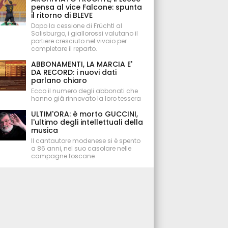
pensa al vice Falcone: spunta
il ritorno di BLEVE
Dopo la cessione di Früchtl al
Salisburgo, i giallorossi valutano il
portiere cresciuto nel vivaio per
completare il reparto.
ABBONAMENTI, LA MARCIA E'
DA RECORD: i nuovi dati
parlano chiaro
Ecco il numero degli abbonati che
hanno già rinnovato la loro tessera
ULTIM'ORA: è morto GUCCINI,
l'ultimo degli intellettuali della
musica
Il cantautore modenese si è spento
a 86 anni, nel suo casolare nelle
campagne toscane