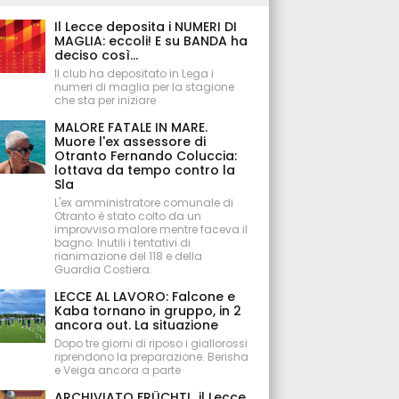
Il Lecce deposita i NUMERI DI
MAGLIA: eccoli! E su BANDA ha
deciso così...
Il club ha depositato in Lega i
numeri di maglia per la stagione
che sta per iniziare
MALORE FATALE IN MARE.
Muore l'ex assessore di
Otranto Fernando Coluccia:
lottava da tempo contro la
Sla
L'ex amministratore comunale di
Otranto è stato colto da un
improvviso malore mentre faceva il
bagno. Inutili i tentativi di
rianimazione del 118 e della
Guardia Costiera.
LECCE AL LAVORO: Falcone e
Kaba tornano in gruppo, in 2
ancora out. La situazione
Dopo tre giorni di riposo i giallorossi
riprendono la preparazione. Berisha
e Veiga ancora a parte
ARCHIVIATO FRÜCHTL, il Lecce