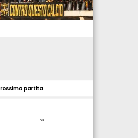
Prossima partita
vs